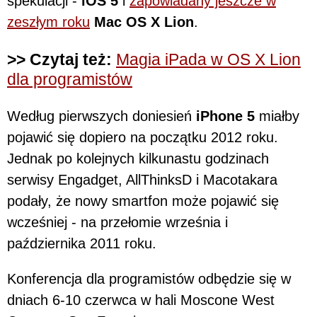
spekulacji -
iOS 5
i
zapowiadany jeszcze w
zeszłym roku
Mac OS X Lion
.
>> Czytaj też:
Magia iPada w OS X Lion
dla programistów
Według pierwszych doniesień
iPhone 5
miałby
pojawić się dopiero na początku 2012 roku.
Jednak po kolejnych kilkunastu godzinach
serwisy Engadget, AllThinksD i Macotakara
podały, że nowy smartfon może pojawić się
wcześniej - na przełomie września i
października 2011 roku.
Konferencja dla programistów odbędzie się w
dniach 6-10 czerwca w hali Moscone West