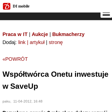
DI mobile
DI mobile
Praca w IT
|
Aukcje
|
Bukmacherzy
Dodaj:
link | artykuł
|
stronę
«POWRÓT
Współtwórca Onetu inwestuje
w SaveUp
paku, 11-04-2012, 16:48