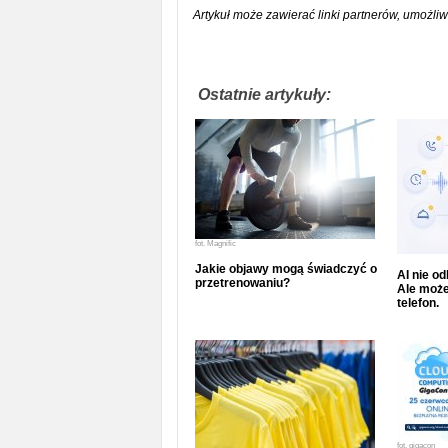
Artykuł może zawierać linki partnerów, umożliw
Ostatnie artykuły:
fot.
Magnific
Jakie objawy mogą świadczyć o
AI nie o
przetrenowaniu?
Ale może
telefon.
fot.
gigacon