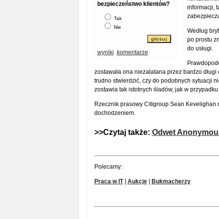
bezpieczeństwo klientów?
informacji,
zabezpiecza
Tak
Nie
Według bryt
po prostu z
do usługi.
wyniki
komentarze
Prawdopodob
zostawała ona niezałatana przez bardzo długi 
trudno stwierdzić, czy do podobnych sytuacji n
zostawia tak istotnych śladów, jak w przypadku
Rzecznik prasowy Citigroup Sean Kevelighan n
dochodzeniem.
>>Czytaj także:
Odwet Anonymous 
Polecamy:
Praca w IT
|
Aukcje
|
Bukmacherzy