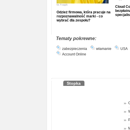
fot.
Freepik
Cloud Co
bezpłatna
Odzież firmowa, która pracuje na
specjalis
rozpoznawalność marki - co
wybrać dla zespołu?
Tematy pokrewne:
zabezpieczenia
włamanie
USA
Account Online
Stopka
O
P
M