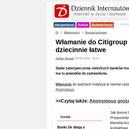
< reklam
the:protocol
Aukcje
Bukmacherzy
DI
Wiadomości
Bezpieczeństwo
Włamanie do Citigroup 
dziecinnie łatwe
Adrian Nowak
15-06-2011, 15:27
Słabe zabezpieczenia niektórych banków mog
ma tu powodów do zadowolenia.
Włamania
do ważnych instytucji to niemal codzi
Anonymous
.
>>Czytaj także:
Anonymous grożą
Jak donosi 
Sonda
Przypomnijm
klientów Ac
Banki źle dbają o
kontaktowe.