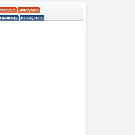
echnologie
Motoryzacja
i patronaty
Katalog stron