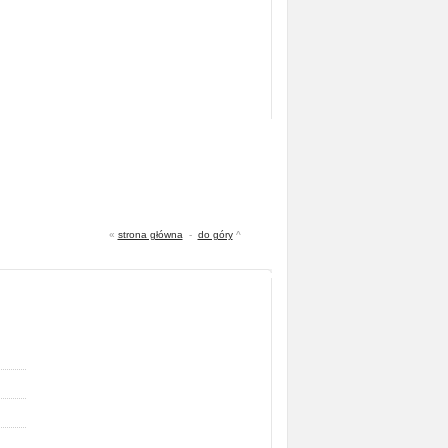
«
strona główna
-
do góry
^