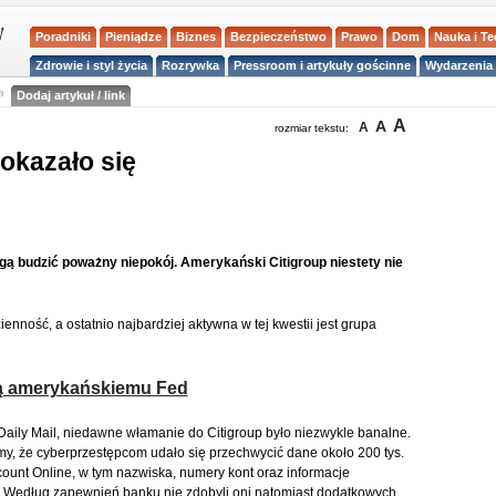
Poradniki
Pieniądze
Biznes
Bezpieczeństwo
Prawo
Dom
Nauka i T
Zdrowie i styl życia
Rozrywka
Pressroom i artykuły gościnne
Wydarzenia 
a
Dodaj artykuł / link
A
A
A
rozmiar tekstu:
okazało się
ą budzić poważny niepokój. Amerykański Citigroup niestety nie
enność, a ostatnio najbardziej aktywna w tej kwestii jest grupa
 amerykańskiemu Fed
Daily Mail, niedawne włamanie do Citigroup było niezwykle banalne.
y, że cyberprzestępcom udało się przechwycić dane około 200 tys.
count Online, w tym nazwiska, numery kont oraz informacje
 Według zapewnień banku nie zdobyli oni natomiast dodatkowych