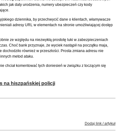
 takich jak daty urodzenia, numery ubezpieczeń czy kody
jące.
yjskiego dziennika, by przechwycić dane o klientach, włamywacze
mieniali adresy URL w elementach na stronie umożliwiającej dostęp
nie ze względu na niezwykłą prostotę luki w zabezpieczeniach
czas. Choć bank przyznaje, że wyciek nastąpił na początku maja,
ie dochodziło również w przeszłości. Prosta zmiana adresu nie
 innych metod ataku.
ie chciał komentować tych doniesień w związku z toczącym się
na hiszpańskiej policji
Dodaj link / artykuł