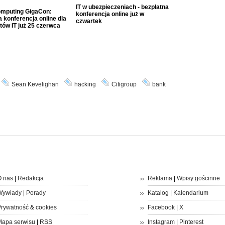
IT w ubezpieczeniach - bezpłatna
mputing GigaCon:
konferencja online już w
 konferencja online dla
czwartek
tów IT już 25 czerwca
Sean Kevelighan
hacking
Citigroup
bank
 nas
|
Redakcja
Reklama
|
Wpisy gościnne
Wywiady
|
Porady
Katalog
|
Kalendarium
rywatność
&
cookies
Facebook
|
X
apa serwisu
|
RSS
Instagram
|
Pinterest