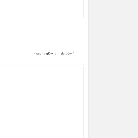
«
strona główna
-
do góry
^