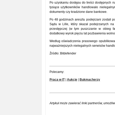
Po uzyskaniu dostępu do treści dostępnych na
tysiące użytkowników handlowało nielegalnym
dokumenty czy kradzione dane bankowe.
Po 48 godzinach aresztu podejrzani zostali 
Sądu w Lille, który skazał podejrzanych na
przestępczej (w tym puszczanie w obieg fa
dodatkowy wyrok pięciu lat pozbawienia wolno
Według oświadczenia prasowego opublikowane
najważniejszych nielegalnych serwisów handlo
Źródło: Bitdefender
Polecamy:
Praca w IT
|
Aukcje
|
Bukmacherzy
Artykuł może zawierać linki partnerów, umożliw