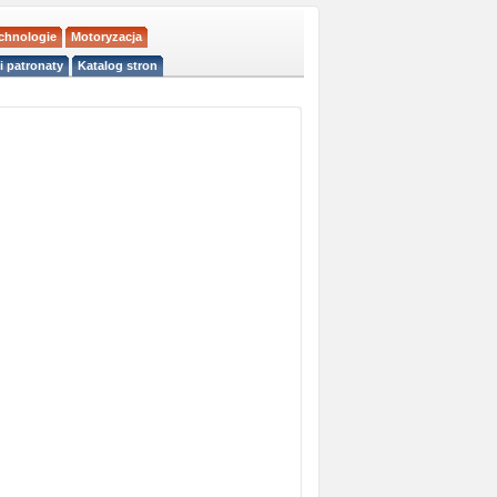
echnologie
Motoryzacja
i patronaty
Katalog stron