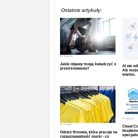
Ostatnie artykuły:
fot.
Magnific
Jakie objawy mogą świadczyć o
AI nie o
przetrenowaniu?
Ale może
telefon.
fot.
gigacon
fot.
Freepik
Cloud Co
bezpłatna
Odzież firmowa, która pracuje na
specjalis
rozpoznawalność marki - co