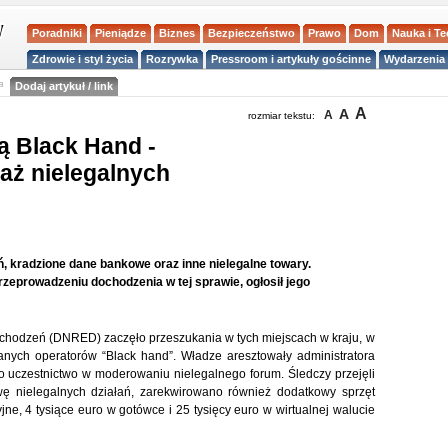
Poradniki
Pieniądze
Biznes
Bezpieczeństwo
Prawo
Dom
Nauka i T
Zdrowie i styl życia
Rozrywka
Pressroom i artykuły gościnne
Wydarzenia 
a
Dodaj artykuł / link
A
A
A
rozmiar tekstu:
ą Black Hand -
aż nielegalnych
, kradzione dane bankowe oraz inne nielegalne towary.
rzeprowadzeniu dochodzenia w tej sprawie, ogłosił jego
ochodzeń (DNRED) zaczęło przeszukania w tych miejscach w kraju, w
ych operatorów “Black hand”. Władze aresztowały administratora
o uczestnictwo w moderowaniu nielegalnego forum. Śledczy przejęli
awę nielegalnych działań, zarekwirowano również dodatkowy sprzęt
ne, 4 tysiące euro w gotówce i 25 tysięcy euro w wirtualnej walucie