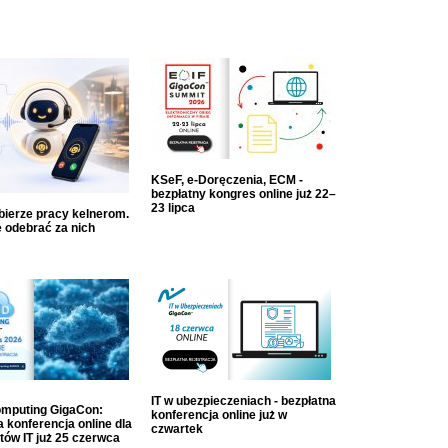
KSeF, e-Doręczenia, ECM -
bezpłatny kongres online już 22–
23 lipca
dbierze pracy kelnerom.
 odebrać za nich
IT w ubezpieczeniach - bezpłatna
mputing GigaCon:
konferencja online już w
 konferencja online dla
czwartek
tów IT już 25 czerwca