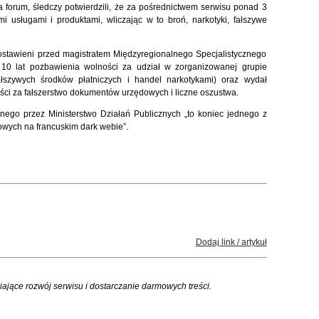
 forum, śledczy potwierdzili, że za pośrednictwem serwisu ponad 3
i usługami i produktami, wliczając w to broń, narkotyki, fałszywe
postawieni przed magistratem Międzyregionalnego Specjalistycznego
 10 lat pozbawienia wolności za udział w zorganizowanej grupie
łszywych środków płatniczych i handel narkotykami) oraz wydał
ści za fałszerstwo dokumentów urzędowych i liczne oszustwa.
go przez Ministerstwo Działań Publicznych „to koniec jednego z
wych na francuskim dark webie”.
Dodaj link / artykuł
iające rozwój serwisu i dostarczanie darmowych treści.