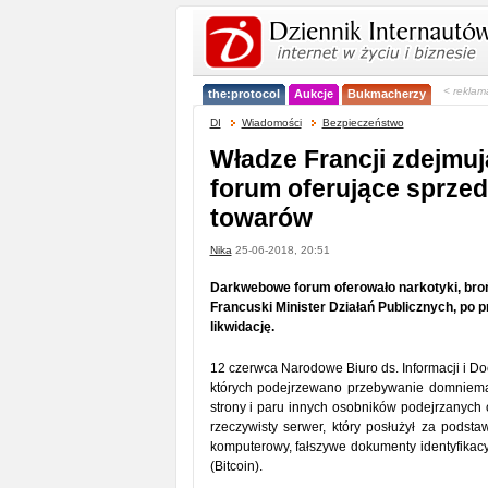
< reklam
the:protocol
Aukcje
Bukmacherzy
DI
Wiadomości
Bezpieczeństwo
Władze Francji zdejmuj
forum oferujące sprzed
towarów
Nika
25-06-2018, 20:51
Darkwebowe forum oferowało narkotyki, broń
Francuski Minister Działań Publicznych, po p
likwidację.
12 czerwca Narodowe Biuro ds. Informacji i D
których podejrzewano przebywanie domnieman
strony i paru innych osobników podejrzanych 
rzeczywisty serwer, który posłużył za podst
komputerowy, fałszywe dokumenty identyfikacyj
(Bitcoin).