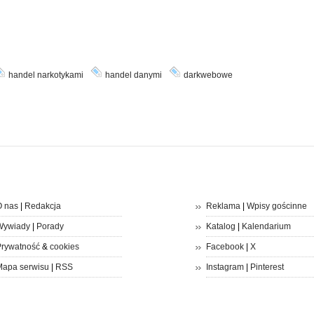
handel narkotykami
handel danymi
darkwebowe
 nas
|
Redakcja
Reklama
|
Wpisy gościnne
Wywiady
|
Porady
Katalog
|
Kalendarium
rywatność
&
cookies
Facebook
|
X
apa serwisu
|
RSS
Instagram
|
Pinterest