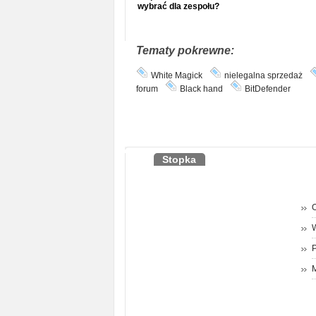
wybrać dla zespołu?
Tematy pokrewne:
White Magick
nielegalna sprzedaż
forum
Black hand
BitDefender
Stopka
O
P
M