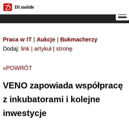
DI mobile
DI mobile
Praca w IT
|
Aukcje
|
Bukmacherzy
Dodaj:
link | artykuł
|
stronę
«POWRÓT
VENO zapowiada współpracę
z inkubatorami i kolejne
inwestycje