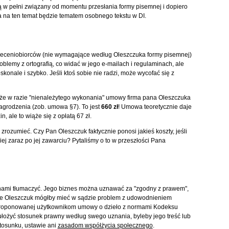
nią w pełni związany od momentu przesłania formy pisemnej i dopiero
 na ten temat będzie tematem osobnego tekstu w DI.
zleceniobiorców (nie wymagające według Oleszczuka formy pisemnej)
lemy z ortografią, co widać w jego e-mailach i regulaminach, ale
onale i szybko. Jeśli ktoś sobie nie radzi, może wycofać się z
 że w razie "nienależytego wykonania" umowy firma pana Oleszczuka
grodzenia (zob. umowa §7). To jest
660 zł
! Umowa teoretycznie daje
, ale to wiąże się z opłatą 67 zł.
o zrozumieć. Czy Pan Oleszczuk faktycznie ponosi jakieś koszty, jeśli
ej zaraz po jej zawarciu? Pytaliśmy o to w przeszłości Pana
 nami tłumaczyć. Jego biznes można uznawać za "zgodny z prawem",
 że Oleszczuk mógłby mieć w sądzie problem z udowodnieniem
 proponowanej użytkownikom umowy o dzieło z normami Kodeksu
ożyć stosunek prawny według swego uznania, byleby jego treść lub
stosunku, ustawie ani
zasadom współżycia społecznego
.