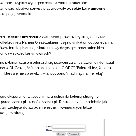
gwarancji wypłaty wynagrodzenia, a warunki stawiane
ażniejsze, obydwa serwisy przewidywały
wysokie kary umowne
,
tko po jej zawarciu.
iel -
Adrian Oleszczuk
z Warszawy, prowadzący firmę o nazwie
 kilkakrotnie z Panem Oleszczukiem i często unikał on odpowiedzi na
mów w formie pisemnej, skoro umowy dotyczące praw autorskich
sadnić wysokość kar umownych?
dne pytania, czasem odgrażał się pozwem za zniesławienie i domagał
w w DI. Groził, że "napisze maila do GIODO". Twierdził też, że jego
m, który się nie sprawdził. Miał podobno "machnąć na nie ręką".
 tego eksperymentu. Jego firma uruchomiła kolejną stronę -
e-
epraca.vv.net.pl
i w ogóle
vv.net.pl
. Ta strona działa podobnie jak
zn. zachęca do szybkiej rejestracji, wymagającej także
wiający stronę.