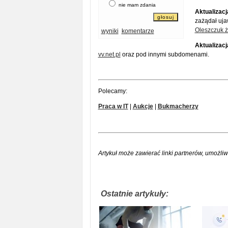
nie mam zdania
Aktualizacj
zażądał uja
Oleszczuk ż
wyniki
komentarze
Aktualizacja
vv.net.pl
oraz pod innymi subdomenami.
Polecamy:
Praca w IT
|
Aukcje
|
Bukmacherzy
Artykuł może zawierać linki partnerów, umożliw
Ostatnie artykuły: