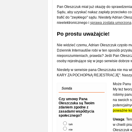
Pan Oleszczuk miał już okazję do sprawdzenia
Sądu, aby uzyskać nakaz zapłaty przeciwko co 
trafić do "zwykłego" sądu. Niestety Adrian Ol
nieelektronicznego i
sprawa została umorzona
Po prostu uważajcie!
Nie widzieć czemu, Adrian Oleszczuk często ma
Dziennik Internautów robi w ten sposób przysł
nieporozumieniach, prawda? Jeśli Pan Oleszczu
osoby rejestrujące się w jego serwisie dobrze
Niestety w serwisie pana Oleszczuka nie ma 
KARY ZA POCHOPNĄ REJESTRACJĘ". Naszym 
Może Panu O
Sonda
My też tworz
robimy panu
Czy umowy Pana
na swoich s
Oleszczuka są Twoim
potencjaln
zdaniem zgodne z
poważne ko
zasadami współżycia
społecznego?
Uwaga
: Te
tak
w chwili pis
nie
Oleszczuk w