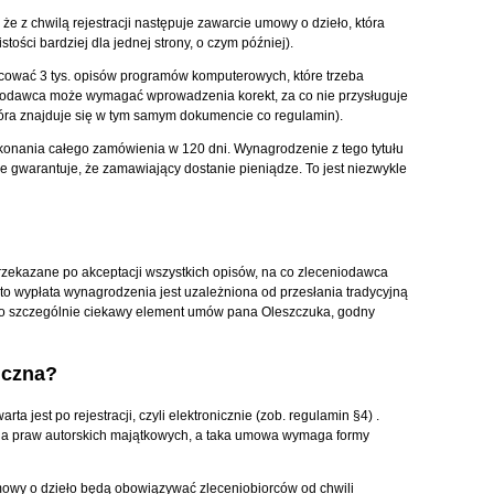
e z chwilą rejestracji następuje zawarcie umowy o dzieło, która
tości bardziej dla jednej strony, o czym później).
cować 3 tys. opisów programów komputerowych, które trzeba
iodawca może wymagać wprowadzenia korekt, za co nie przysługuje
óra znajduje się w tym samym dokumencie co regulamin).
nania całego zamówienia w 120 dni. Wynagrodzenie z tego tytułu
e gwarantuje, że zamawiający dostanie pieniądze. To jest niezwykle
zekazane po akceptacji wszystkich opisów, na co zleceniodawca
to wypłata wynagrodzenia jest uzależniona od przesłania tradycyjną
to szczególnie ciekawy element umów pana Oleszczuka, godny
iczna?
a jest po rejestracji, czyli elektronicznie (zob. regulamin §4) .
ia praw autorskich majątkowych, a taka umowa wymaga formy
mowy o dzieło będą obowiązywać zleceniobiorców od chwili