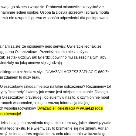
 swojego biznesu w sądzie. Próbował mianowicie korzystać z e-
najmniej jednej osobie. Osoba ta złożyła sprzeciw i sprawa mogła
eszczuk nie uzupełnił pozwu w sposób odpowiedni dla postępowania
.
 nam za złe, że opisujemy jego serwisy. Uwierzcie jednak, że
ugę panu Oleszczukowi. Przecież nikomu nie zależy na
k jest tak uczciwy jak twierdzi, powinno mu zależeć na tym, aby
 wiedziały na jaką umowę się zgadzają.
wielkiego ostrzeżenia w stylu "UWAŻAJ! MOŻESZ ZAPŁACIĆ 660 ZŁ
zdaniem to duży brak.
leszczukowi szkoda miejsca na takie ostrzeżenia? Rozumiemy to!
ymy "internety" i wiemy jak cenne jest miejsce na stronie. Dlatego
 Oleszczukowi przysługę i opisujemy u nas to, o czym on nie mógł
tronach wspomnieć, a co jest ważną informacją dla jego
ych współpracowników.
Uważajcie! Rejestracja w
vv.net.pl
rodzi
nsekwencje!
n tekst bazuje na brzmieniu regulaminu i umowy, jakie obowiązywało
ania tego tekstu. Nie wiemy, czy to brzmienie się nie zmieni. Adrian
ciąż zmienia adres regulaminu w celu utrudnienia wskazania go.