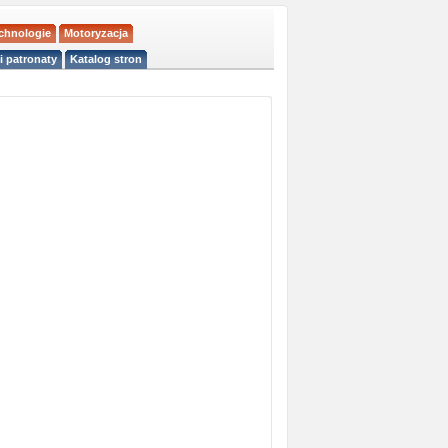
echnologie
Motoryzacja
i patronaty
Katalog stron