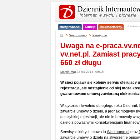
< reklam
the:protocol
Aukcje
Bukmacherzy
DI
Wiadomości
Pieniądze
Uwaga na e-praca.vv.ne
vv.net.pl. Zamiast pra
660 zł długu
Marcin Maj
23-04-2014, 09:15
W sieci pojawił się kolejny serwis oferując
rejestracja, ale odstąpienie od niej może ko
gwarantowane umową zawieraną elektroniczn
W styczniu i kwietniu ubiegłego roku Dziennik 
zawarcie umowy o dzieło, a jednak mogłyby by
do szybkiej rejestracji, ale nie informowały 
dzieło z poważnymi konsekwencjami finansowym
Serwisy, o których mowa to
Workhome.pl
oraz
zawarcie umowy o dzieło na stworzenie opis