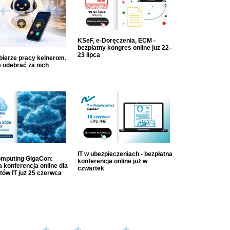
KSeF, e-Doręczenia, ECM -
bezpłatny kongres online już 22–
23 lipca
dbierze pracy kelnerom.
 odebrać za nich
IT w ubezpieczeniach - bezpłatna
mputing GigaCon:
konferencja online już w
 konferencja online dla
czwartek
tów IT już 25 czerwca