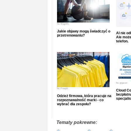
fot.
Magnific
Jakie objawy mogą świadczyć o
AI nie o
przetrenowaniu?
Ale może
telefon.
fot.
gigacon
fot.
Freepik
Cloud Co
bezpłatna
Odzież firmowa, która pracuje na
specjalis
rozpoznawalność marki - co
wybrać dla zespołu?
Tematy pokrewne: