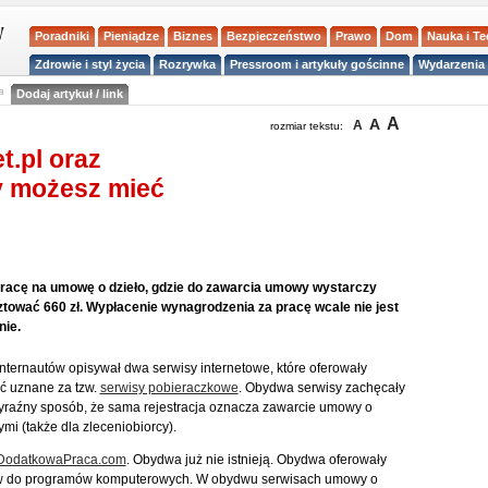
Poradniki
Pieniądze
Biznes
Bezpieczeństwo
Prawo
Dom
Nauka i T
Zdrowie i styl życia
Rozrywka
Pressroom i artykuły gościnne
Wydarzenia 
a
Dodaj artykuł / link
A
A
A
rozmiar tekstu:
t.pl oraz
cy możesz mieć
y pracę na umowę o dzieło, gdzie do zawarcia umowy wystarczy
sztować 660 zł. Wypłacenie wynagrodzenia za pracę wcale nie jest
ie.
Internautów opisywał dwa serwisy internetowe, które oferowały
ć uznane za tzw.
serwisy pobieraczkowe
. Obydwa serwisy zachęcały
w wyraźny sposób, że sama rejestracja oznacza zawarcie umowy o
i (także dla zleceniobiorcy).
DodatkowaPraca.com
. Obydwa już nie istnieją. Obydwa oferowały
ów do programów komputerowych. W obydwu serwisach umowy o