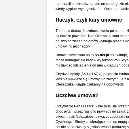
rejestracji elektronicznej, ale on sam będzie 
wtedy wypłaci wynagrodzenie. Opinia prawnika
Haczyk, czyli kary umowne
Trzeba tu dodać, że zobowiązania po stronie 
są bardzo poważne. Pan Oleszczuk sam ma prob
od swoich zleceniobiorców wymaga pisania dosk
umowy i tu jest haczyk!
Umowa zawierana przez
vv.net.pl
przewiduje,
może domagać się kary w wysokości 25% wyna
możliwość odstąpienia od niej w ciągu 24 godzin
Obydwie opłaty (660 zł i 67 zł) po prostu trudn
ktoś nie wywiąże się umowy lub zrezygnuje z ni
Oleszczuka i ciągle czekamy na odpowiedź.
Uczciwa umowa?
Oczywiście Pan Oleszczuk nie musi się przed
choć pytani przez nas o to prawnicy uważają,
swoich racji. Należałoby rozważyć zgodność
Cywilnego. Strony zawierające umowę mogą uł
cel nie sprzeciwiały się właściwości (naturze) 