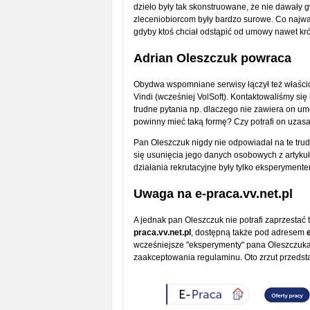
dzieło były tak skonstruowane, że nie dawały 
zleceniobiorcom były bardzo surowe. Co najw
gdyby ktoś chciał odstąpić od umowy nawet kró
Adrian Oleszczuk powraca
Obydwa wspomniane serwisy łączył też właścic
Vindi (wcześniej VolSoft). Kontaktowaliśmy się
trudne pytania np. dlaczego nie zawiera on u
powinny mieć taką formę? Czy potrafi on uza
Pan Oleszczuk nigdy nie odpowiadał na te tru
się usunięcia jego danych osobowych z artykułó
działania rekrutacyjne były tylko eksperymente
Uwaga na e-praca.vv.net.pl
A jednak pan Oleszczuk nie potrafi zaprzestać
praca.vv.net.pl
, dostępną także pod adresem
wcześniejsze "eksperymenty" pana Oleszczuka t
zaakceptowania regulaminu. Oto zrzut przedsta