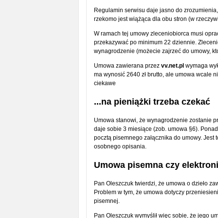
Regulamin serwisu daje jasno do zrozumienia, ż
rzekomo jest wiążąca dla obu stron (w rzeczywis
W ramach tej umowy zleceniobiorca musi opra
przekazywać po minimum 22 dziennie. Zlecen
wynagrodzenie (możecie zajrzeć do umowy, kt
Umowa zawierana przez
vv.net.pl
wymaga wyko
ma wynosić 2640 zł brutto, ale umowa wcale ni
ciekawe
...na pieniążki trzeba czekać
Umowa stanowi, że wynagrodzenie zostanie pr
daje sobie 3 miesiące (zob. umowa §6). Ponad
pocztą pisemnego załącznika do umowy. Jest 
osobnego opisania.
Umowa pisemna czy elektron
Pan Oleszczuk twierdzi, że umowa o dzieło zawart
Problem w tym, że umowa dotyczy przeniesien
pisemnej.
Pan Oleszczuk wymyślił więc sobie, że jego u