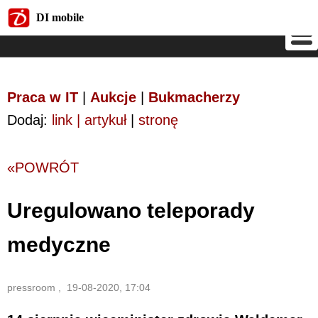
DI mobile
DI mobile
Praca w IT
|
Aukcje
|
Bukmacherzy
Dodaj:
link | artykuł
|
stronę
«POWRÓT
Uregulowano teleporady
medyczne
pressroom , 19-08-2020, 17:04