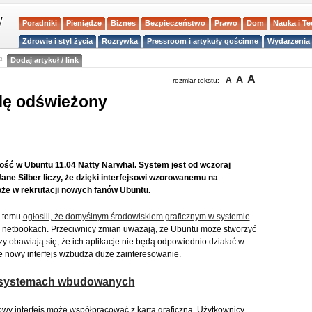
Poradniki
Pieniądze
Biznes
Bezpieczeństwo
Prawo
Dom
Nauka i T
Zdrowie i styl życia
Rozrywka
Pressroom i artykuły gościnne
Wydarzenia 
a
Dodaj artykuł / link
A
A
A
rozmiar tekstu:
dę odświeżony
wość w Ubuntu 11.04 Natty Narwhal. System jest od wczoraj
ane Silber liczy, że dzięki interfejsowi wzorowanemu na
że w rekrutacji nowych fanów Ubuntu.
y temu
ogłosili, że domyślnym środowiskiem graficznym w systemie
lą o netbookach. Przeciwnicy zmian uważają, że Ubuntu może stworzyć
zy obawiają się, że ich aplikacje nie będą odpowiednio działać w
 nowy interfejs wzbudza duże zainteresowanie.
w systemach wbudowanych
owy interfejs może współpracować z kartą graficzną. Użytkownicy