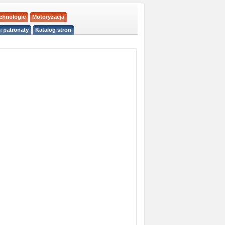
echnologie
Motoryzacja
i patronaty
Katalog stron