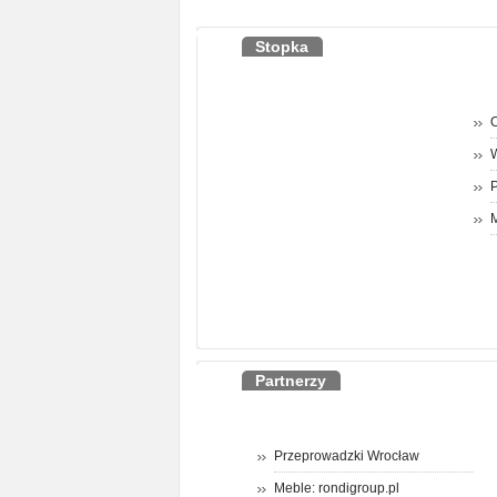
Stopka
O
P
M
Partnerzy
Przeprowadzki Wrocław
Meble: rondigroup.pl