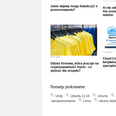
Jakie objawy mogą świadczyć o
AI nie o
przetrenowaniu?
Ale może
telefon.
fot.
gigacon
fot.
Freepik
Cloud Co
bezpłatna
Odzież firmowa, która pracuje na
specjalis
rozpoznawalność marki - co
wybrać dla zespołu?
Tematy pokrewne:
Unity
Ubuntu 11.04
Ubuntu
oprogramowanie
Linux
ekrany dot