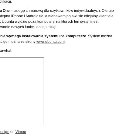
ikacji.
u One
– usługę chmurową dla użytkowników indywidualnych. Oferuje
tępna iPhone i Androidzie, a niebawem pojawi się oficjalny klient dla
Ubuntu wyjdzie poza komputery, na których ten system jest
anie nowych funkcji do tej usługi.
nie wymaga instalowania systemu na komputerze
. System można
ać go można ze strony
www.ubuntu.com
.
Narwhal:
esign
on
Vimeo
.