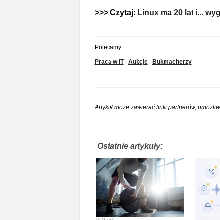
>>> Czytaj:
Linux ma 20 lat i... w
Polecamy:
Praca w IT
|
Aukcje
|
Bukmacherzy
Artykuł może zawierać linki partnerów, umożliw
Ostatnie artykuły:
fot.
Magnific