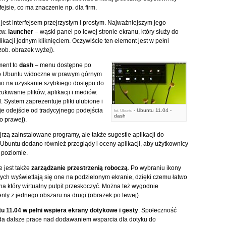
ejsie, co ma znaczenie np. dla firm.
jest interfejsem przejrzystym i prostym. Najważniejszym jego
zw.
launcher
– wąski panel po lewej stronie ekranu, który służy do
kacji jednym kliknięciem. Oczywiście ten element jest w pełni
zob. obrazek wyżej).
ment to
dash
– menu dostępne po
ogo Ubuntu widoczne w prawym górnym
no na uzyskanie szybkiego dostępu do
zukiwanie plików, aplikacji i mediów.
 System zaprezentuje pliki ulubione i
e odejście od tradycyjnego podejścia
- Ubuntu 11.04 -
fot.
Ubuntu
dash
o prawej).
rzą zainstalowane programy, ale także sugestie aplikacji do
buntu dodano również przeglądy i oceny aplikacji, aby użytkownicy
 poziomie.
e jest także
zarządzanie przestrzenią roboczą
. Po wybraniu ikony
ch wyświetlają się one na podzielonym ekranie, dzięki czemu łatwo
na który wirtualny pulpit przeskoczyć. Można też wygodnie
ty z jednego obszaru na drugi (obrazek po lewej).
u 11.04 w pełni wspiera ekrany dotykowe i gesty
. Społeczność
a dalsze prace nad dodawaniem wsparcia dla dotyku do