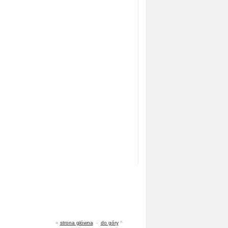
«
strona główna
-
do góry
^