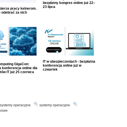
bezpłatny kongres online już 22–
23 lipca
dbierze pracy kelnerom.
 odebrać za nich
IT w ubezpieczeniach - bezpłatna
mputing GigaCon:
konferencja online już w
 konferencja online dla
czwartek
tów IT już 25 czerwca
systemy operacyjne
systemy operacyjne
ykowe