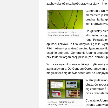
zachowają też możliwość pracy na starym interf
Generalnie Unity 
elementem jest t
uruchamiania apli
konfigurowalny (
Drugi istotny ele
- Ubuntu 11.04 -
fot.
Ubuntu
launcher widoczny po lewej
kliknięciu na l
rogu. Pozwala o
aplikacji i plików. To tutaj odbywa się m.in. wys
Pliki można wyszukiwać według typu, nazwy itd.
ostatnio pobranie. Generalnie Ubuntu proponuj
plik-folder w organizacji plików (zob. obrazek p
W czasie wyszukiwania aplikacji użytkownicy uj
zainstalowania. Do Centrum Oprogramowania U
mogli dzielić się doświadczeniami na kolejnym
W Unity ułatwion
obszarów roboczy
się zorientować, 
przesuwać elemen
Co ważne,
Ubunt
- Ubuntu 11.04 -
fot.
Ubuntu
obszary robocze
Ubuntu zapowiad