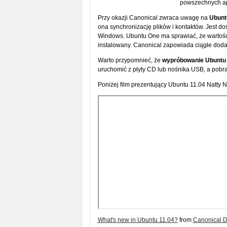
powszechnych apl
Przy okazji Canonical zwraca uwagę na
Ubunt
ona synchronizację plików i kontaktów. Jest dos
Windows. Ubuntu One ma sprawiać, że wartość 
instalowany. Canonical zapowiada ciągłe dodaw
Warto przypomnieć, że
wypróbowanie Ubuntu 
uruchomić z płyty CD lub nośnika USB, a pobr
Poniżej film prezentujący Ubuntu 11.04 Natty 
What's new in Ubuntu 11.04?
from
Canonical D