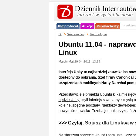
< reklam
the:protocol
Aukcje
Bukmacherzy
DI
Wiadomości
Technologie
Ubuntu 11.04 - napraw
Linux
Marcin Maj
29-04-2011, 13:37
Interfejs Unity to najbardziej zauważalna no
dostępny do pobrania. Szef firmy Canonical J
urządzeniach mobilnych Natty Narwhal pomo
Przedstawiciele projektu Ubuntu kilka miesięc
będzie Unity
, czyli interfejs stworzony z myś
kolejne, zbędne podziały. Niektórzy deweloper
nowym środowisku. Trzeba jednak przyznać, że
>>> Czytaj:
Sojusz dla Linuksa 
Na starszym sprzęcie Ubuntu sam ustali, czy n