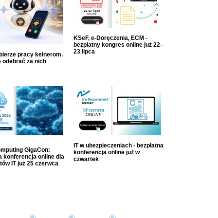
KSeF, e-Doręczenia, ECM -
bezpłatny kongres online już 22–
23 lipca
dbierze pracy kelnerom.
 odebrać za nich
IT w ubezpieczeniach - bezpłatna
mputing GigaCon:
konferencja online już w
 konferencja online dla
czwartek
tów IT już 25 czerwca