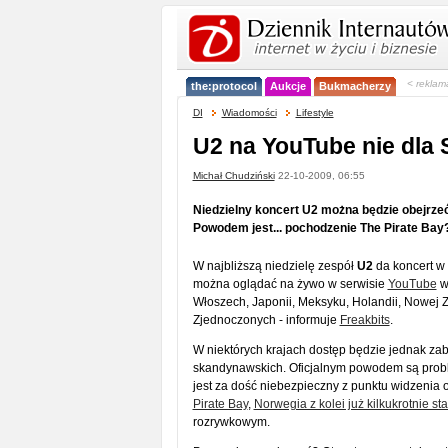
< reklam
the:protocol
Aukcje
Bukmacherzy
DI
Wiadomości
Lifestyle
U2 na YouTube nie dl
Michał Chudziński
22-10-2009, 06:55
Niedzielny koncert U2 można będzie obejrzeć
Powodem jest... pochodzenie The Pirate Bay
W najbliższą niedzielę zespół
U2
da koncert w 
można oglądać na żywo w serwisie
YouTube
w 
Włoszech, Japonii, Meksyku, Holandii, Nowej Ze
Zjednoczonych - informuje
Freakbits
.
W niektórych krajach dostęp będzie jednak za
skandynawskich. Oficjalnym powodem są proble
jest za dość niebezpieczny z punktu widzenia
Pirate Bay
,
Norwegia z kolei już kilkukrotnie st
rozrywkowym.