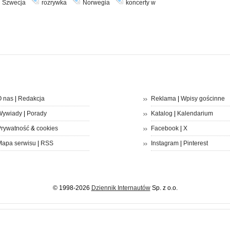
Szwecja
rozrywka
Norwegia
koncerty w
 nas
|
Redakcja
Reklama
|
Wpisy gościnne
Wywiady
|
Porady
Katalog
|
Kalendarium
rywatność
&
cookies
Facebook
|
X
apa serwisu
|
RSS
Instagram
|
Pinterest
© 1998-2026
Dziennik Internautów
Sp. z o.o.