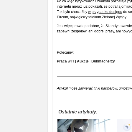
Po co więc ryzykować? Otwartym pozostaje pyt
internetu nieraz już pokazali, że potrafią omija
Tak było chociażby
w przypadku dostępu
do ser
Eircom, największy telekom Zielonej Wyspy.
Jest więc prawdopodobne, że Skandynawowie i
zapewni zespołowi ani dobrej prasy, ani nowyc
Polecamy:
Praca w IT
|
Aukcje
|
Bukmacherzy
Artykuł może zawierać linki partnerów, umożliw
Ostatnie artykuły: