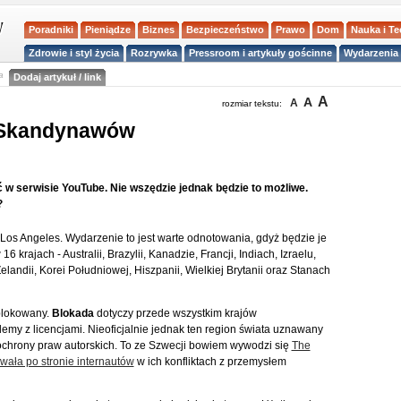
Poradniki
Pieniądze
Biznes
Bezpieczeństwo
Prawo
Dom
Nauka i T
Zdrowie i styl życia
Rozrywka
Pressroom i artykuły gościnne
Wydarzenia 
a
Dodaj artykuł / link
A
A
A
rozmiar tekstu:
a Skandynawów
 w serwisie YouTube. Nie wszędzie jednak będzie to możliwe.
?
Los Angeles. Wydarzenie to jest warte odnotowania, gdyż będzie je
16 krajach - Australii, Brazylii, Kanadzie, Francji, Indiach, Izraelu,
landii, Korei Południowej, Hiszpanii, Wielkiej Brytanii oraz Stanach
blokowany.
Blokada
dotyczy przede wszystkim krajów
my z licencjami. Nieoficjalnie jednak ten region świata uznawany
 ochrony praw autorskich. To ze Szwecji bowiem wywodzi się
The
awała po stronie internautów
w ich konfliktach z przemysłem