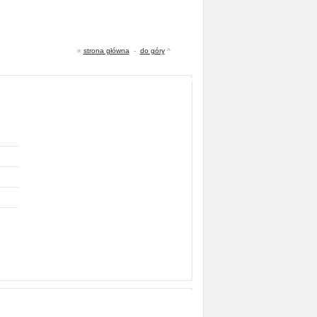
«
strona główna
-
do góry
^