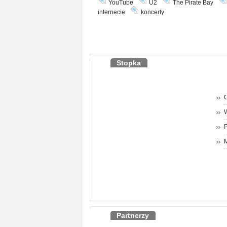
YouTube
U2
The Pirate Bay
internecie
koncerty
Stopka
O
P
M
Partnerzy