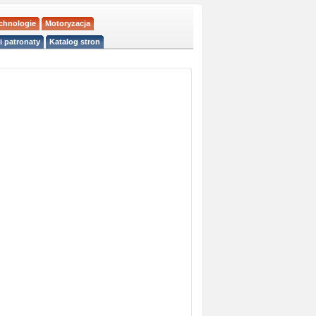
echnologie
Motoryzacja
i patronaty
Katalog stron