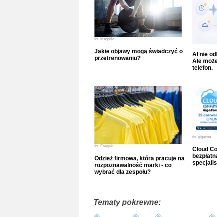
fot.
Magnific
Jakie objawy mogą świadczyć o
AI nie o
przetrenowaniu?
Ale może
telefon.
fot.
gigacon
fot.
Freepik
Cloud Co
bezpłatna
Odzież firmowa, która pracuje na
specjalis
rozpoznawalność marki - co
wybrać dla zespołu?
Tematy pokrewne: