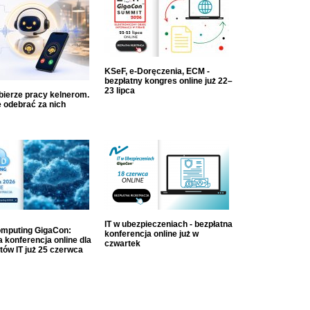
KSeF, e-Doręczenia, ECM -
bezpłatny kongres online już 22–
23 lipca
dbierze pracy kelnerom.
 odebrać za nich
IT w ubezpieczeniach - bezpłatna
mputing GigaCon:
konferencja online już w
 konferencja online dla
czwartek
tów IT już 25 czerwca