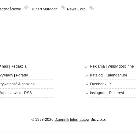
łecznościowe
Rupert Murdoch
News Corp
 nas
|
Redakcja
Reklama
|
Wpisy gościnne
Wywiady
|
Porady
Katalog
|
Kalendarium
rywatność
&
cookies
Facebook
|
X
apa serwisu
|
RSS
Instagram
|
Pinterest
© 1998-2026
Dziennik Internautów
Sp. z o.o.