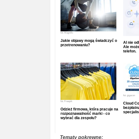
fot.
Magnific
Jakie objawy mogą świadczyć o
AI nie o
przetrenowaniu?
Ale może
telefon.
fot.
gigacon
fot.
Freepik
Cloud Co
bezpłatna
Odzież firmowa, która pracuje na
specjalis
rozpoznawalność marki - co
wybrać dla zespołu?
Tematy pokrewne: