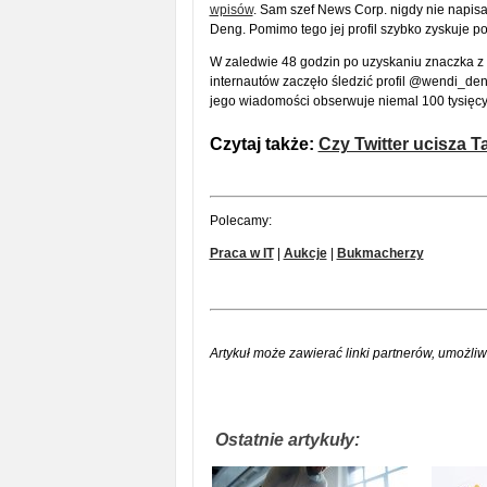
wpisów
. Sam szef News Corp. nigdy nie napis
Deng. Pomimo tego jej profil szybko zyskuje p
W zaledwie 48 godzin po uzyskaniu znaczka z
internautów zaczęło śledzić profil @wendi_d
jego wiadomości obserwuje niemal 100 tysięc
Czytaj także:
Czy Twitter ucisza T
Polecamy:
Praca w IT
|
Aukcje
|
Bukmacherzy
Artykuł może zawierać linki partnerów, umożliw
Ostatnie artykuły: