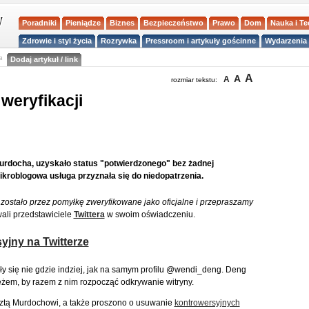
Poradniki
Pieniądze
Biznes
Bezpieczeństwo
Prawo
Dom
Nauka i T
Zdrowie i styl życia
Rozrywka
Pressroom i artykuły gościnne
Wydarzenia 
a
Dodaj artykuł / link
A
A
A
rozmiar tekstu:
 weryfikacji
rdocha, uzyskało status "potwierdzonego" bez żadnej
Mikroblogowa usługa przyznała się do niedopatrzenia.
ostało przez pomyłkę zweryfikowane jako oficjalne i przepraszamy
ali przedstawiciele
Twittera
w swoim oświadczeniu.
jny na Twitterze
wiły się nie gdzie indziej, jak na samym profilu @wendi_deng. Deng
em, by razem z nim rozpocząć odkrywanie witryny.
sztą Murdochowi, a także proszono o usuwanie
kontrowersyjnych