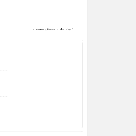
«
strona główna
-
do góry
^