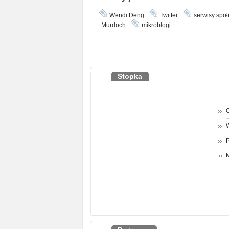
Wendi Deng
Twitter
serwisy spo
Murdoch
mikroblogi
Stopka
O
P
M