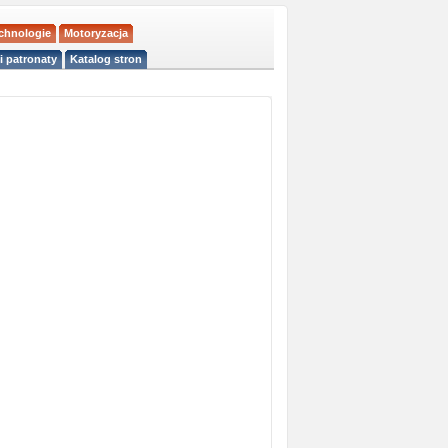
echnologie
Motoryzacja
i patronaty
Katalog stron