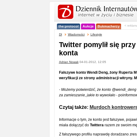
< reklam
the:protocol
Aukcje
Bukmacherzy
DI
Wiadomości
Lifestyle
Twitter pomylił się przy
konta
Adrian Nowak
04-01-2012, 12:05
Fałszywe konto Wendi Deng, żony Ruperta Mu
weryfikacji ze strony administracji witryny. 
-
Możemy potwierdzić, że konto @wendi_deng z
za zamieszanie, jakie to wywołało
- poinformow
Czytaj także:
Murdoch kontrowersy
Informacje o tym, że konto jest fałszywe, poja
miała dołączyć do
Twittera
razem ze swoim męż
Z fałszywego profilu naprawdę doradzano zre