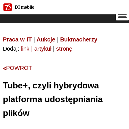
DI mobile
DI mobile
Praca w IT
|
Aukcje
|
Bukmacherzy
Dodaj:
link | artykuł
|
stronę
«POWRÓT
Tube+, czyli hybrydowa
platforma udostępniania
plików