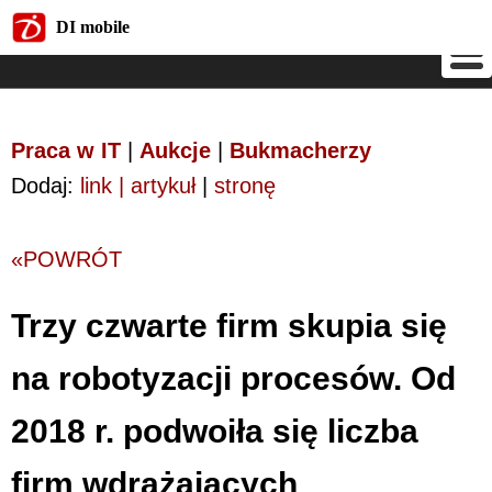
DI mobile
DI mobile
Praca w IT
|
Aukcje
|
Bukmacherzy
Dodaj:
link | artykuł
|
stronę
«POWRÓT
Trzy czwarte firm skupia się
na robotyzacji procesów. Od
2018 r. podwoiła się liczba
firm wdrażających