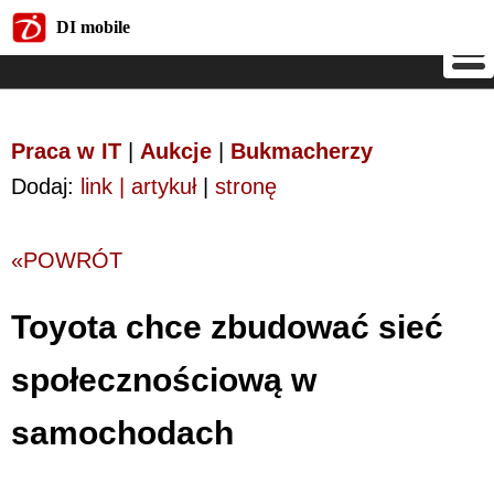
DI mobile
DI mobile
Praca w IT
|
Aukcje
|
Bukmacherzy
Dodaj:
link | artykuł
|
stronę
«POWRÓT
Toyota chce zbudować sieć
społecznościową w
samochodach