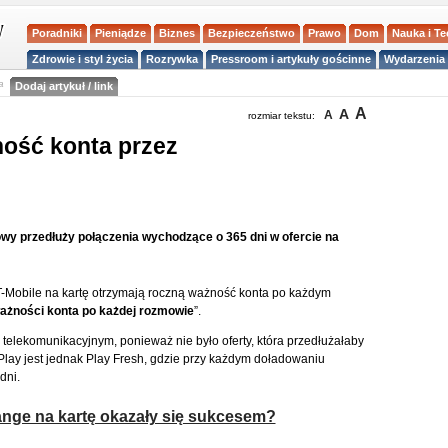
Poradniki
Pieniądze
Biznes
Bezpieczeństwo
Prawo
Dom
Nauka i T
Zdrowie i styl życia
Rozrywka
Pressroom i artykuły gościnne
Wydarzenia 
a
Dodaj artykuł / link
A
A
A
rozmiar tekstu:
ność konta przez
y przedłuży połączenia wychodzące o 365 dni w ofercie na
T-Mobile na kartę otrzymają roczną ważność konta po każdym
żności konta po każdej rozmowie
”.
 telekomunikacyjnym, ponieważ nie było oferty, która przedłużałaby
Play jest jednak Play Fresh, gdzie przy każdym doładowaniu
dni.
nge na kartę okazały się sukcesem?