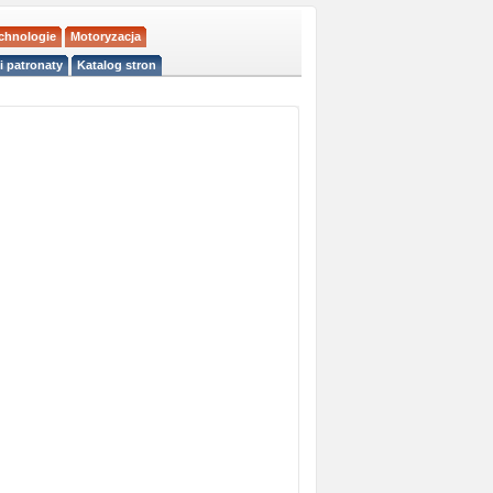
echnologie
Motoryzacja
i patronaty
Katalog stron