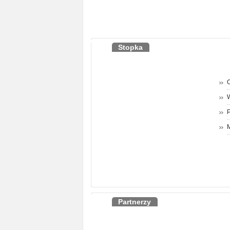
Stopka
O
P
M
Partnerzy