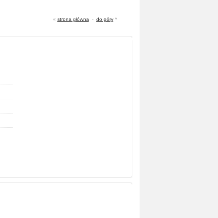
«
strona główna
-
do góry
^