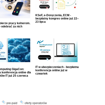
KSeF, e-Doręczenia, ECM -
bezpłatny kongres online już 22–
23 lipca
dbierze pracy kelnerom.
 odebrać za nich
IT w ubezpieczeniach - bezpłatna
mputing GigaCon:
konferencja online już w
 konferencja online dla
czwartek
tów IT już 25 czerwca
pre-paid
oferty operatorów