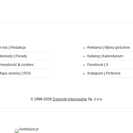
 nas
|
Redakcja
Reklama
|
Wpisy gościnne
Wywiady
|
Porady
Katalog
|
Kalendarium
rywatność
&
cookies
Facebook
|
X
apa serwisu
|
RSS
Instagram
|
Pinterest
© 1998-2026
Dziennik Internautów
Sp. z o.o.