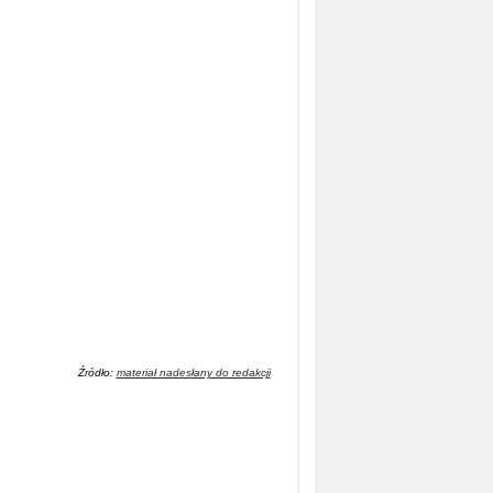
Źródło:
materiał nadesłany do redakcji