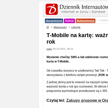
< reklam
the:protocol
Aukcje
Bukmacherzy
DI
Wiadomości
Lifestyle
T-Mobile na kartę: waż
rok
paku
05-10-2011, 08:11
Wysłanie choćby SMS-a lub odebranie rozmow
kartę w T-Mobile.
Od czwartku wszyscy w użytkownicy Tak Tak - 
skorzystaniu z telefonu dzięki promocji „
ROK wa
Z jednej strony jest to nowość na naszym rynku
ważność konta o rok (po rozmowie). W ofercie 
połączenia wychodzące przedłużane są o 365 
Czytaj też:
Zakupy grupowe w Ora