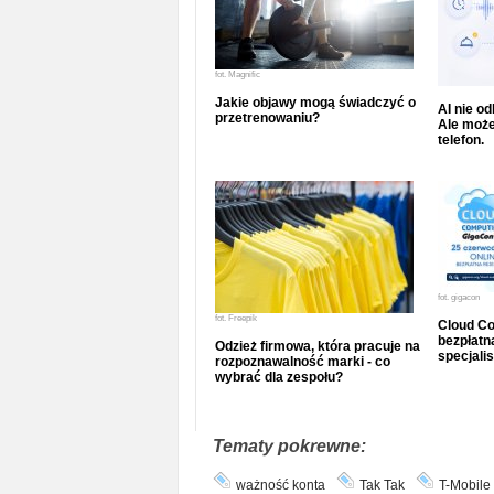
fot.
Magnific
Jakie objawy mogą świadczyć o
AI nie o
przetrenowaniu?
Ale może
telefon.
fot.
gigacon
fot.
Freepik
Cloud Co
bezpłatna
Odzież firmowa, która pracuje na
specjalis
rozpoznawalność marki - co
wybrać dla zespołu?
Tematy pokrewne:
ważność konta
Tak Tak
T-Mobile