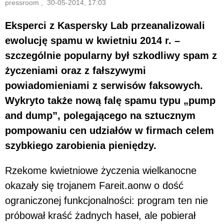
pressroom , 30-05-2014, 17:03
Eksperci z Kaspersky Lab przeanalizowali
ewolucję spamu w kwietniu 2014 r. –
szczególnie popularny był szkodliwy spam z
życzeniami oraz z fałszywymi
powiadomieniami z serwisów faksowych.
Wykryto także nową falę spamu typu „pump
and dump”, polegającego na sztucznym
pompowaniu cen udziałów w firmach celem
szybkiego zarobienia pieniędzy.
Rzekome kwietniowe życzenia wielkanocne
okazały się trojanem Fareit.aonw o dość
ograniczonej funkcjonalności: program ten nie
próbował kraść żadnych haseł, ale pobierał