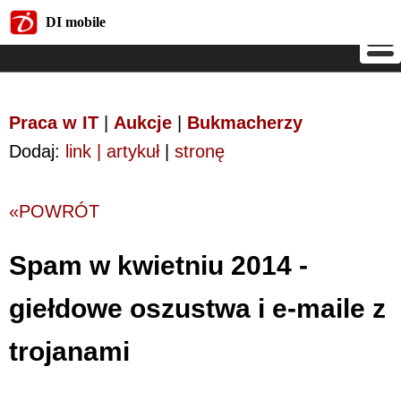
DI mobile
DI mobile
Praca w IT
|
Aukcje
|
Bukmacherzy
Dodaj:
link | artykuł
|
stronę
«POWRÓT
Spam w kwietniu 2014 -
giełdowe oszustwa i e-maile z
trojanami