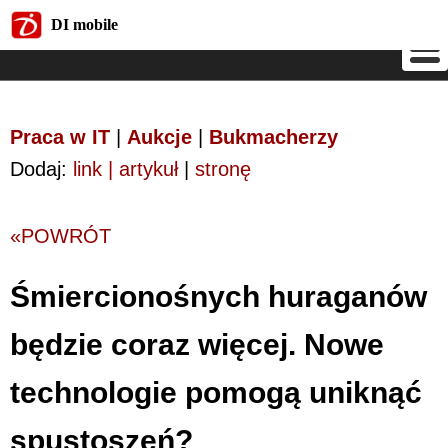
DI mobile
DI mobile
Praca w IT
|
Aukcje
|
Bukmacherzy
Dodaj:
link | artykuł
|
stronę
«POWRÓT
Śmiercionośnych huraganów
będzie coraz więcej. Nowe
technologie pomogą uniknąć
spustoszeń?