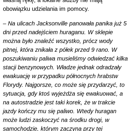
własną rękę, a lokalne służby nie mają
obowiązku udzielania im pomocy.
– Na ulicach Jacksonville panowała panika już 5
dni przed nadejściem huraganu. W sklepie
można było znaleźć wszystko, prócz wody
pitnej, która znikała z półek przed 9 rano. W
poszukiwaniu paliwa musieliśmy odwiedzać kilka
stacji benzynowych. Władze jednak odradzały
ewakuację w przypadku północnych hrabstw
Florydy. Najgorsze, co może się przydarzyć, to
sytuacja, gdy ktoś wyjeżdża się ewakuować, a
na autostradzie jest taki korek, że w trakcie
jazdy kończy mu się paliwo. Wtedy huragan
może ludzi zaskoczyć na środku drogi, w
samochodzie, którym zaczyna przy tej