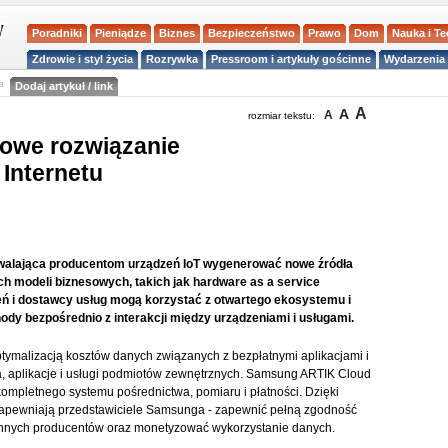
Poradniki
Pieniądze
Biznes
Bezpieczeństwo
Prawo
Dom
Nauka i T
Zdrowie i styl życia
Rozrywka
Pressroom i artykuły gościnne
Wydarzenia 
a
Dodaj artykuł / link
A
A
A
rozmiar tekstu:
owe rozwiązanie
Internetu
walająca producentom urządzeń IoT wygenerować nowe źródła
 modeli biznesowych, takich jak hardware as a service
eń i dostawcy usług mogą korzystać z otwartego ekosystemu i
dy bezpośrednio z interakcji między urządzeniami i usługami.
tymalizacją kosztów danych związanych z bezpłatnymi aplikacjami i
 aplikacje i usługi podmiotów zewnętrznych. Samsung ARTIK Cloud
ompletnego systemu pośrednictwa, pomiaru i płatności. Dzięki
zapewniają przedstawiciele Samsunga - zapewnić pełną zgodność
 innych producentów oraz monetyzować wykorzystanie danych.