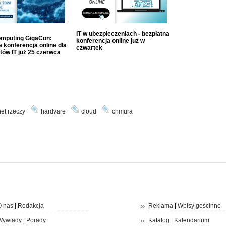
IT w ubezpieczeniach - bezpłatna
mputing GigaCon:
konferencja online już w
 konferencja online dla
czwartek
tów IT już 25 czerwca
net rzeczy
hardvare
cloud
chmura
 nas
|
Redakcja
Reklama
|
Wpisy gościnne
Wywiady
|
Porady
Katalog
|
Kalendarium