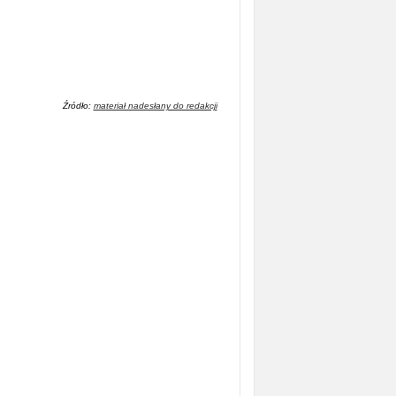
Źródło:
materiał nadesłany do redakcji