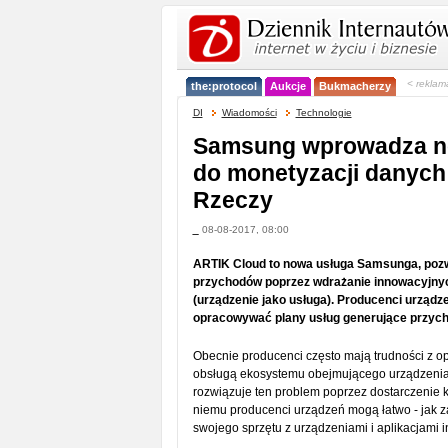
< reklam
the:protocol
Aukcje
Bukmacherzy
DI
Wiadomości
Technologie
Samsung wprowadza n
do monetyzacji danych 
Rzeczy
_
08-08-2017, 08:00
ARTIK Cloud to nowa usługa Samsunga, poz
przychodów poprzez wdrażanie innowacyjnych
(urządzenie jako usługa). Producenci urządz
opracowywać plany usług generujące przycho
Obecnie producenci często mają trudności z op
obsługą ekosystemu obejmującego urządzenia,
rozwiązuje ten problem poprzez dostarczenie k
niemu producenci urządzeń mogą łatwo - jak 
swojego sprzętu z urządzeniami i aplikacjami