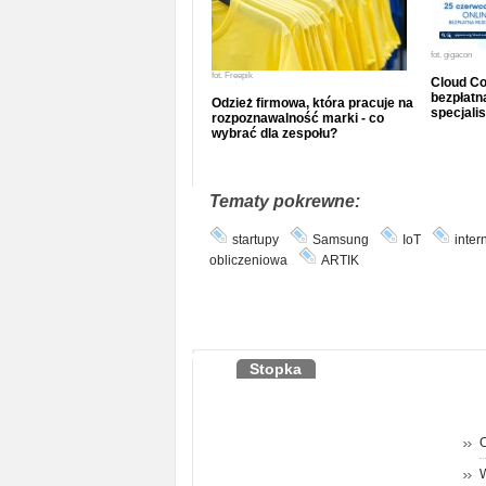
fot.
gigacon
fot.
Freepik
Cloud Co
bezpłatna
Odzież firmowa, która pracuje na
specjalis
rozpoznawalność marki - co
wybrać dla zespołu?
Tematy pokrewne:
startupy
Samsung
IoT
inter
obliczeniowa
ARTIK
Stopka
O