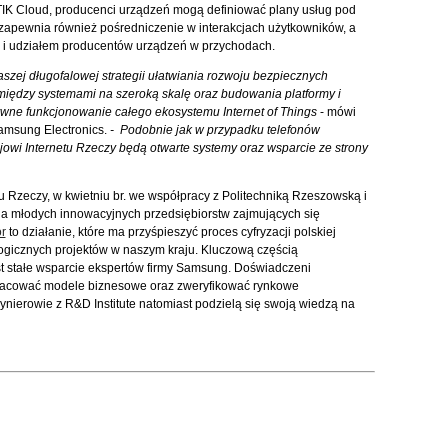
K Cloud, producenci urządzeń mogą definiować plany usług pod
zapewnia również pośredniczenie w interakcjach użytkowników, a
mi i udziałem producentów urządzeń w przychodach.
szej długofalowej strategii ułatwiania rozwoju bezpiecznych
między systemami na szeroką skalę oraz budowania platformy i
ne funkcjonowanie całego ekosystemu Internet of Things
- mówi
amsung Electronics.
- Podobnie jak w przypadku telefonów
owi Internetu Rzeczy będą otwarte systemy oraz wsparcie ze strony
 Rzeczy, w kwietniu br. we współpracy z Politechniką Rzeszowską i
la młodych innowacyjnych przedsiębiorstw zajmujących się
r
to działanie, które ma przyśpieszyć proces cyfryzacji polskiej
logicznych projektów w naszym kraju. Kluczową częścią
st stałe wsparcie ekspertów firmy Samsung. Doświadczeni
cować modele biznesowe oraz zweryfikować rynkowe
nierowie z R&D Institute natomiast podzielą się swoją wiedzą na