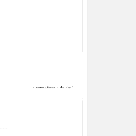
«
strona główna
-
do góry
^