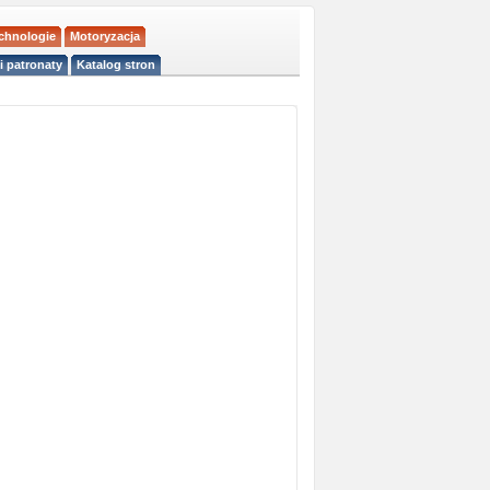
echnologie
Motoryzacja
i patronaty
Katalog stron