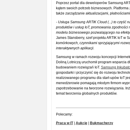
Poprzez portal dla deweloperów Samsung ARTI
kątem swoich potrzeb biznesowych. Platforma 
także zarządzanie aktualizacjami, płatnościa
- Usługa Samsung ARTIK Cloud (...) to część na
produktów i usług IoT, promowania zgodności 
modelu biznesowego pozwalającego na efektyw
James Stansberry, szef projektu ARTIK IoT w S
komórkowych, czynnikami sprzyjającymi rozwoj
interaktywnych aplikacji.
Samsung w ramach rozwoju koncepcji Internetu
Doliną Lotniczą uruchomił program wsparcia d
budowaniem rozwiązań IoT.
Samsung Inkubato
gospodarki i przyczynić się do rozwoju techno
realizowanego programu dla start-upów IoT je
menedżerowie pomagają młodym firmom wypra
zapotrzebowanie na tworzone rozwiązania. Inży
temat tworzenia globalnych produktów.
Polecamy:
Praca w IT
|
Aukcje
|
Bukmacherzy