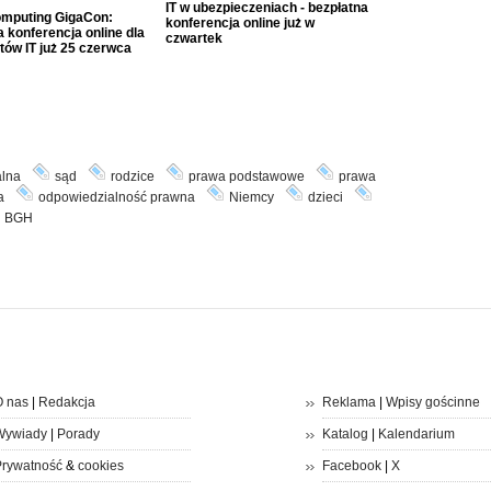
IT w ubezpieczeniach - bezpłatna
mputing GigaCon:
konferencja online już w
 konferencja online dla
czwartek
tów IT już 25 czerwca
alna
sąd
rodzice
prawa podstawowe
prawa
a
odpowiedzialność prawna
Niemcy
dzieci
BGH
 nas
|
Redakcja
Reklama
|
Wpisy gościnne
Wywiady
|
Porady
Katalog
|
Kalendarium
rywatność
&
cookies
Facebook
|
X