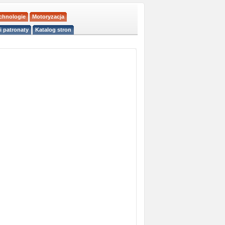
echnologie
Motoryzacja
i patronaty
Katalog stron