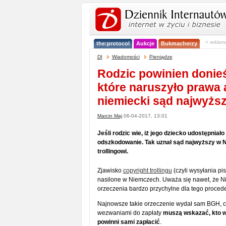
< reklam
the:protocol
Aukcje
Bukmacherzy
DI
Wiadomości
Pieniądze
Rodzic powinien donieś
które naruszyło prawa a
niemiecki sąd najwyżs
Marcin Maj
06-04-2017, 13:01
Jeśli rodzic wie, iż jego dziecko udostępnia
odszkodowanie. Tak uznał sąd najwyższy w Ni
trollingowi.
Zjawisko
copyright trollingu
(czyli wysyłania p
nasilone w Niemczech. Uważa się nawet, że Nie
orzeczenia bardzo przychylne dla tego procede
Najnowsze takie orzeczenie wydał sam BGH, czy
wezwaniami do zapłaty
muszą wskazać, kto w 
powinni sami zapłacić
.