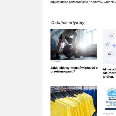
Artykuł może zawierać linki partnerów, umożliw
Ostatnie artykuły:
fot.
Magnific
Jakie objawy mogą świadczyć o
AI nie o
przetrenowaniu?
Ale może
telefon.
fot.
gigacon