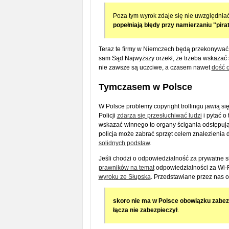
Poza tym wyrok zdaje się nie uwzględniać
popełniają błędy przy namierzaniu "pira
Teraz te firmy w Niemczech będą przekonywać, ż
sam Sąd Najwyższy orzekł, że trzeba wskazać 
nie zawsze są uczciwe, a czasem nawet
dość 
Tymczasem w Polsce
W Polsce problemy copyright trollingu jawią 
Policji
zdarza się przesłuchiwać ludzi
i pytać o 
wskazać winnego to organy ścigania odstępują o
policja może zabrać sprzęt celem znalezienia 
solidnych podstaw
.
Jeśli chodzi o odpowiedzialność za prywatne si
prawników na temat
odpowiedzialności za Wi-Fi
wyroku ze Słupska
. Przedstawiane przez nas o
skoro nie ma w Polsce obowiązku zabezpi
łącza nie zabezpieczył
.