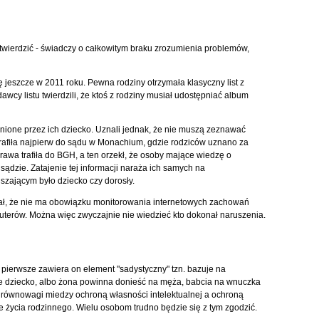
 stwierdzić - świadczy o całkowitym braku zrozumienia problemów,
ę jeszcze w 2011 roku. Pewna rodziny otrzymała klasyczny list z
cy listu twierdzili, że ktoś z rodziny musiał udostępniać album
łnione przez ich dziecko. Uznali jednak, że nie muszą zeznawać
trafiła najpierw do sądu w Monachium, gdzie rodziców uznano za
awa trafiła do BGH, a ten orzekł, że osoby mające wiedzę o
ądzie. Zatajenie tej informacji naraża ich samych na
szającym było dziecko czy dorosły.
ał, że nie ma obowiązku monitorowania internetowych zachowań
uterów. Można więc zwyczajnie nie wiedzieć kto dokonał naruszenia.
 pierwsze zawiera on element "sadystyczny" tzn. bazuje na
je dziecko, albo żona powinna donieść na męża, babcia na wnuczka
j równowagi miedzy ochroną własności intelektualnej a ochroną
życia rodzinnego. Wielu osobom trudno będzie się z tym zgodzić.