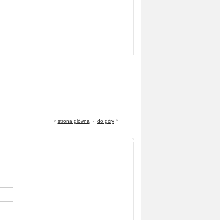
«
strona główna
-
do góry
^