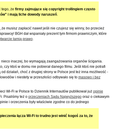
 tego, że
firmy zajmujące się copyright trollingiem często
tów" i mają liche dowody naruszeń
.
e musisz zapłacić nawet jeśli nie czujesz się winny, bo przecież
sprawcę! BGH dał wspaniały prezent tym firmom prawniczym, które
otwarcie łamią prawo
.
się nieco inaczej, bo wymagają zaangażowania organów ścigania.
to, czy ktoś w domu nie pobierał danego filmu. Jeśli ktoś nie potrafi
d działań, choć z drugiej strony w Polsce jest też inna możliwość -
dowodów i niestety w przeszłości odbywało się to
masowo i bez
eci Wi-Fi w Polsce to Dziennik Internautów publikował już
opinie
. Pisaliśmy też o
orzeczeniach Sądu Najwyższego
oraz o ciekawym
pinie i orzeczenia były właściwie zgodne co do jednego
eczenia łącza Wi-Fi to trudno jest winić kogoś za to, że