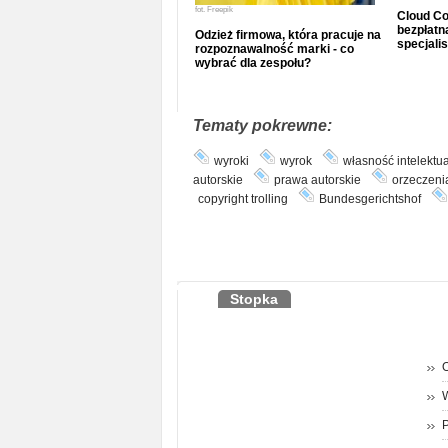
fot.
Freepik
Cloud Co
bezpłatna
Odzież firmowa, która pracuje na
specjalis
rozpoznawalność marki - co
wybrać dla zespołu?
Tematy pokrewne:
wyroki
wyrok
własność intelektu
autorskie
prawa autorskie
orzeczeni
copyright trolling
Bundesgerichtshof
Stopka
O
P