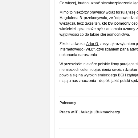
Co więcej, trudno uznać niezabezpieczenie łą
Mimo to niektórzy prawnicy wciąż forsują tezę
Magdalena B. przekonywała, że "odpowiedzialn
wyrządził, lecz także ten,
kto był pomocny
osob
właściciel łącza może być z automatu uznany 
wątpliwości co do takiej idei pomocnictwa.
Z kolei adwokat
Artur G.
zasłynął rozsyłaniem p
Internetowego (WLI)", czyli zdaniem pana adw
dokonania naruszenia.
W przeszłości niektóre polskie firmy parające s
niemieckich celem objaśnienia swoich działań 
powoła się na wyrok niemieckiego BGH żądają
mają u nas znaczenia - dopóki jakiś polski sęd
Polecamy:
Praca w IT
|
Aukcje
|
Bukmacherzy