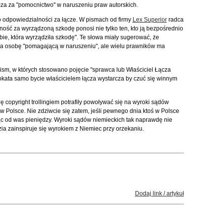
cza za "pomocnictwo" w naruszeniu praw autorskich.
 o odpowiedzialności za łącze. W pismach od firmy
Lex Superior
radca
ość za wyrządzoną szkodę ponosi nie tylko ten, kto ją bezpośrednio
ie, która wyrządziła szkodę". Te słowa miały sugerować, że
za osobę "pomagającą w naruszeniu", ale wielu prawników ma
ism, w których stosowano pojęcie "sprawca lub Właściciel Łącza
okata samo bycie właścicielem łącza wystarcza by czuć się winnym
ię copyright trollingiem potrafiły powoływać się na wyroki sądów
w Polsce. Nie zdziwcie się zatem, jeśli pewnego dnia ktoś w Polsce
c od was pieniędzy. Wyroki sądów niemieckich tak naprawdę nie
zia zainspiruje się wyrokiem z Niemiec przy orzekaniu.
Dodaj link / artykuł