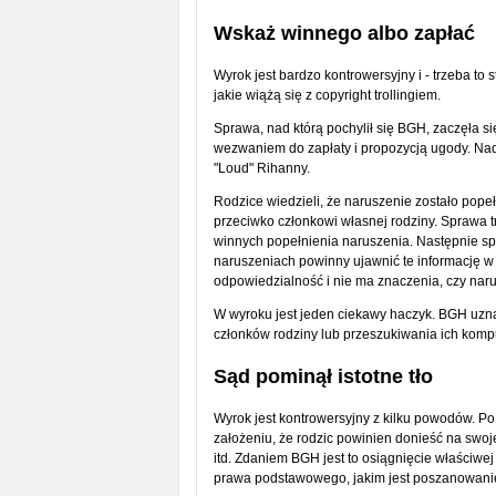
Wskaż winnego albo zapłać
Wyrok jest bardzo kontrowersyjny i - trzeba to
jakie wiążą się z copyright trollingiem.
Sprawa, nad którą pochylił się BGH, zaczęła si
wezwaniem do zapłaty i propozycją ugody. Nadaw
"Loud" Rihanny.
Rodzice wiedzieli, że naruszenie zostało pope
przeciwko członkowi własnej rodziny. Sprawa 
winnych popełnienia naruszenia. Następnie spr
naruszeniach powinny ujawnić te informację w s
odpowiedzialność i nie ma znaczenia, czy naru
W wyroku jest jeden ciekawy haczyk. BGH uzn
członków rodziny lub przeszukiwania ich komp
Sąd pominął istotne tło
Wyrok jest kontrowersyjny z kilku powodów. Po
założeniu, że rodzic powinien donieść na swo
itd. Zdaniem BGH jest to osiągnięcie właściwe
prawa podstawowego, jakim jest poszanowanie 