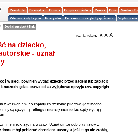
Poradniki
Pieniądze
Biznes
Bezpieczeństwo
Prawo
Dom
Nauka i T
Zdrowie i styl życia
Rozrywka
Pressroom i artykuły gościnne
Wydarzenia 
a
Dodaj artykuł / link
A
A
A
rozmiar tekstu:
ć na dziecko,
utorskie - uznał
zy
ło coś w sieci, powinien wydać dziecko przed sądem lub zapłacić
emczech, gdzie prawo od lat wyjątkowo sprzyja tzw. copyright
ism z wezwaniami do zapłaty za rzekome piractwo) jest mocno
mcy są ojczyzną trollingu i niestety niemieckie sądy wydają
ru.
li niemiecki sąd najwyższy. Uznał on, że odbiorcy listów z
domu mógł pobierać chronione utwory, a jeśli tego nie zrobią,