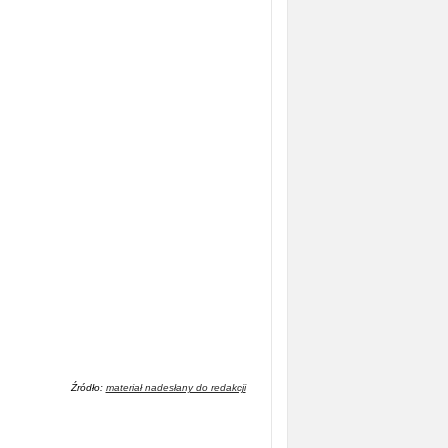
Źródło:
materiał nadesłany do redakcji