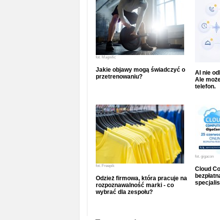
fot.
Magnific
Jakie objawy mogą świadczyć o
AI nie o
przetrenowaniu?
Ale może
telefon.
fot.
gigacon
fot.
Freepik
Cloud Co
bezpłatna
Odzież firmowa, która pracuje na
specjalis
rozpoznawalność marki - co
wybrać dla zespołu?