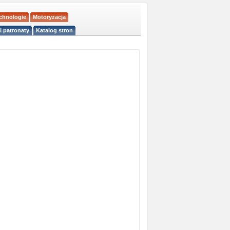
echnologie
Motoryzacja
i patronaty
Katalog stron