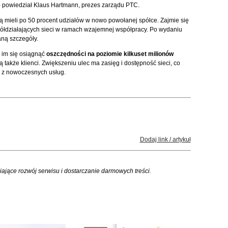
 powiedział Klaus Hartmann, prezes zarządu PTC.
 mieli po 50 procent udziałów w nowo powołanej spółce. Zajmie się
łdziałających sieci w ramach wzajemnej współpracy. Po wydaniu
aną szczegóły.
a im się osiągnąć
oszczędności na poziomie kilkuset milionów
ą także klienci. Zwiększeniu ulec ma zasięg i dostępność sieci, co
a z nowoczesnych usług.
Dodaj link / artykuł
iające rozwój serwisu i dostarczanie darmowych treści.