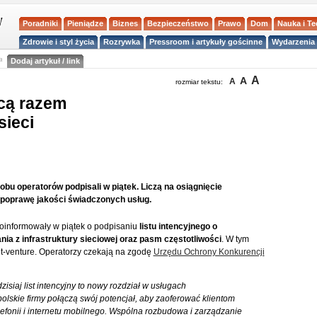
Poradniki
Pieniądze
Biznes
Bezpieczeństwo
Prawo
Dom
Nauka i T
Zdrowie i styl życia
Rozrywka
Pressroom i artykuły gościnne
Wydarzenia 
a
Dodaj artykuł / link
A
A
A
rozmiar tekstu:
hcą razem
sieci
 obu operatorów podpisali w piątek. Liczą na osiągnięcie
 poprawę jakości świadczonych usług.
oinformowały w piątek o podpisaniu
listu intencyjnego o
a z infrastruktury sieciowej oraz pasm częstotliwości
. W tym
nt-venture. Operatorzy czekają na zgodę
Urzędu Ochrony Konkurencji
isiaj list intencyjny to nowy rozdział w usługach
lskie firmy połączą swój potencjał, aby zaoferować klientom
elefonii i internetu mobilnego. Wspólna rozbudowa i zarządzanie