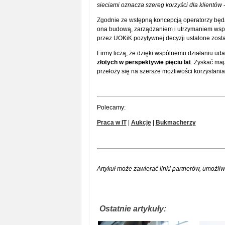
sieciami oznacza szereg korzyści dla klientów
-
Zgodnie ze wstępną koncepcją operatorzy będą
ona budową, zarządzaniem i utrzymaniem wspó
przez UOKiK pozytywnej decyzji ustalone zost
Firmy liczą, że dzięki wspólnemu działaniu ud
złotych w perspektywie pięciu lat
. Zyskać maj
przełoży się na szersze możliwości korzystani
Polecamy:
Praca w IT
|
Aukcje
|
Bukmacherzy
Artykuł może zawierać linki partnerów, umożliw
Ostatnie artykuły: