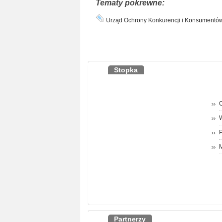
Tematy pokrewne:
Urząd Ochrony Konkurencji i Konsumentó
Stopka
O
P
M
Partnerzy