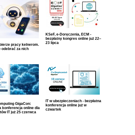
KSeF, e-Doręczenia, ECM -
bezpłatny kongres online już 22–
23 lipca
dbierze pracy kelnerom.
 odebrać za nich
IT w ubezpieczeniach - bezpłatna
mputing GigaCon:
konferencja online już w
 konferencja online dla
czwartek
tów IT już 25 czerwca