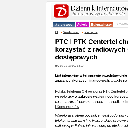
< reklam
the:protocol
Aukcje
Bukmacherzy
DI
Wiadomości
Pieniądze
PTC i PTK Centertel c
korzystać z radiowych 
dostępowych
mc
19-12-2010, 13:14
List intencyjny w tej sprawie przedstawiciele
znacznych korzyści finansowych, a także na
Polska Telefonia Cyfrowa
oraz
PTK Centertel
p
współpracy w zakresie wzajemnego korzystani
celu ma zostać powołana specjalna spółka joi
i Konsumentów
.
Współpraca, której początkiem jest podpisany dz
telekomunikacyjnych w Polsce. Dwie czołowe po
najlepszą w Polsce infrastrukturę do obsługi t