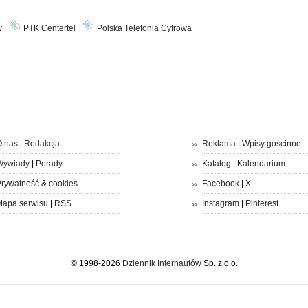
w
PTK Centertel
Polska Telefonia Cyfrowa
 nas
|
Redakcja
Reklama
|
Wpisy gościnne
Wywiady
|
Porady
Katalog
|
Kalendarium
rywatność
&
cookies
Facebook
|
X
apa serwisu
|
RSS
Instagram
|
Pinterest
© 1998-2026
Dziennik Internautów
Sp. z o.o.