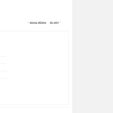
«
strona główna
-
do góry
^