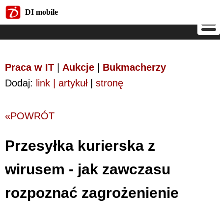
DI mobile
DI mobile
Praca w IT
|
Aukcje
|
Bukmacherzy
Dodaj:
link | artykuł
|
stronę
«POWRÓT
Przesyłka kurierska z
wirusem - jak zawczasu
rozpoznać zagrożenienie