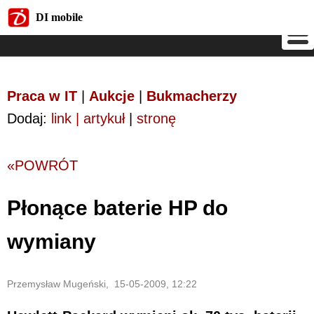
DI mobile
DI mobile
Praca w IT
|
Aukcje
|
Bukmacherzy
Dodaj:
link | artykuł
|
stronę
«POWRÓT
Płonące baterie HP do
wymiany
Przemysław Mugeński, 15-05-2009, 12:22