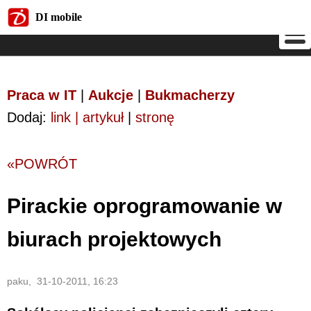
DI mobile
DI mobile
Praca w IT
|
Aukcje
|
Bukmacherzy
Dodaj:
link | artykuł
|
stronę
«POWRÓT
Pirackie oprogramowanie w
biurach projektowych
paku, 31-10-2011, 16:23