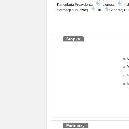
Kancelaria Prezydenta
jawność
ins
informacji publicznej
BIP
Andrzej Du
Stopka
O
P
M
Partnerzy