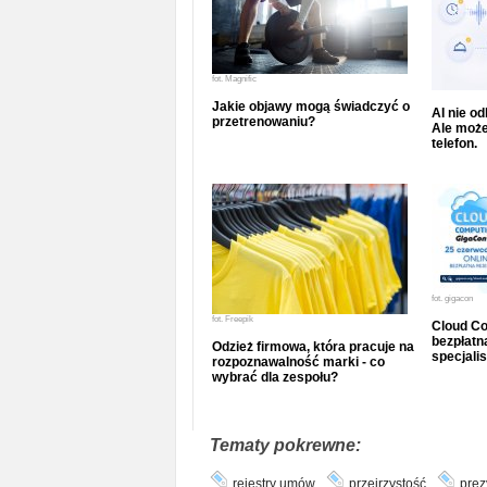
fot.
Magnific
Jakie objawy mogą świadczyć o
AI nie o
przetrenowaniu?
Ale może
telefon.
fot.
gigacon
fot.
Freepik
Cloud Co
bezpłatna
Odzież firmowa, która pracuje na
specjalis
rozpoznawalność marki - co
wybrać dla zespołu?
Tematy pokrewne:
rejestry umów
przejrzystość
prez