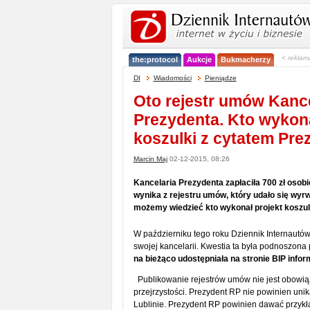
< reklam
the:protocol
Aukcje
Bukmacherzy
DI
Wiadomości
Pieniądze
Oto rejestr umów Kance
Prezydenta. Kto wykona
koszulki z cytatem Pre
Marcin Maj
02-12-2015, 08:26
Kancelaria Prezydenta zapłaciła 700 zł osobi
wynika z rejestru umów, który udało się wyrw
możemy wiedzieć kto wykonał projekt koszulk
W październiku tego roku Dziennik Internautó
swojej kancelarii. Kwestia ta była podnoszona
na bieżąco udostępniała na stronie BIP inform
Publikowanie rejestrów umów nie jest obowi
przejrzystości. Prezydent RP nie powinien unik
Lublinie. Prezydent RP powinien dawać przykł