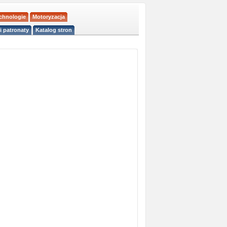
echnologie
Motoryzacja
i patronaty
Katalog stron