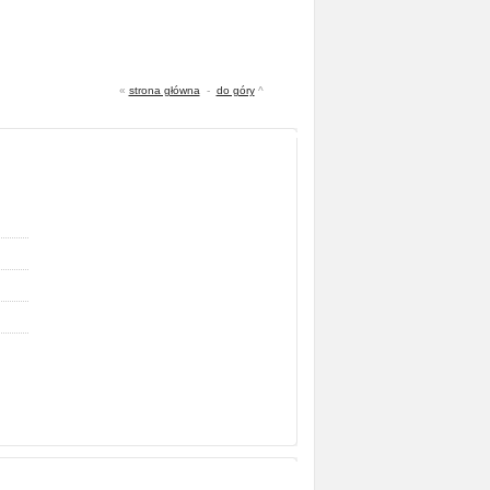
«
strona główna
-
do góry
^