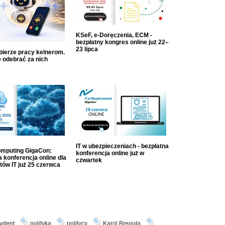
KSeF, e-Doręczenia, ECM -
bezpłatny kongres online już 22–
23 lipca
dbierze pracy kelnerom.
 odebrać za nich
IT w ubezpieczeniach - bezpłatna
mputing GigaCon:
konferencja online już w
 konferencja online dla
czwartek
tów IT już 25 czerwca
ydent
polityka
politycy
Karol Breguła