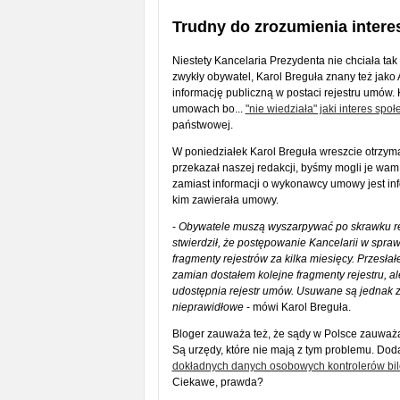
Trudny do zrozumienia intere
Niestety Kancelaria Prezydenta nie chciała tak
zwykły obywatel, Karol Breguła znany też jak
informację publiczną w postaci rejestru umów. 
umowach bo...
"nie wiedziała" jaki interes spo
państwowej.
W poniedziałek Karol Breguła wreszcie otrzym
przekazał naszej redakcji, byśmy mogli je wa
zamiast informacji o wykonawcy umowy jest inf
kim zawierała umowy.
-
Obywatele muszą wyszarpywać po skrawku rej
stwierdził, że postępowanie Kancelarii w spr
fragmenty rejestrów za kilka miesięcy. Przesł
zamian dostałem kolejne fragmenty rejestru, 
udostępnia rejestr umów. Usuwane są jednak z
nieprawidłowe
- mówi Karol Breguła.
Bloger zauważa też, że sądy w Polsce zauważaj
Są urzędy, które nie mają z tym problemu. Do
dokładnych danych osobowych kontrolerów bil
Ciekawe, prawda?