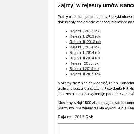
Zajrzyj w rejestry umów Kanc
Pod tym tekstem prezentujemy 2 przykładowe d
dokumenty znajdziecie w naszej bibliotece na
Rejestr I, 2013 rok
Rejestr II, 2013 rok
Rejestr III, 2013 rok
Rejestr I, 2014 rok
Rejestr II, 2014 rok
Rejestr III 2014 rok
Rejestr I 2015 rok
Rejestr II 2015 rok
Rejestr III 2015 rok
Możemy się z nich dowiedzieć, że np. Kancelari
graficzny koszulki z cytatem Prezydenta RP. Ni
jak często ta osoba wykonuje podobne zamówie
Ktoś inny wziął 1500 zł za przygotowanie scen
wiemy kto. Nie wiemy też kto wykonuje dla Kan
Rejestr I 2013 Rok