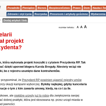
Poradniki
Pieniądze
Biznes
Bezpieczeństwo
Prawo
Dom
Nauka i T
Zdrowie i styl życia
Rozrywka
Pressroom i artykuły gościnne
Wydarzenia 
a
Dodaj artykuł / link
A
A
A
rozmiar tekstu:
larii
ł projekt
zydenta?
e, która wykonała projekt koszulki z cytatem Prezydenta RP. Tak
ać dzięki uporowi blogera Karola Breguły. Niestety wciąż nie
i, bo z rejestru usunięto dane kontrahentów.
w przypominał, że
Prezydent RP powinien ujawnić rejestry umów
 przy okazji kampanii wyborczej.
Byłoby najlepiej, gdyby kancelaria
acje o tym z kim zawarła umowy, kiedy, na co i za ile.
ązkowe, ale
niektóre urzędy już to robią
dla zwiększenia swojej
ać dobrej praktyki, która jest stosowana np. przez urząd miasta w
ad jawności.