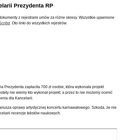
elarii Prezydenta RP
okumenty z rejestrami umów za różne okresy. Wszystkie ujawnione
Scribd
. Oto linki do wszystkich rejestrów.
a Prezydenta zapłaciła 700 zł osobie, która wykonała projekt
estety nie wiemy kto wykonał projekt, a przez to nie możemy ocenić
nia dla Kancelarii.
ariusza oprawy artystycznej koncertu karnawałowego. Szkoda, że nie
celarii recenzje tekstów naukowych.