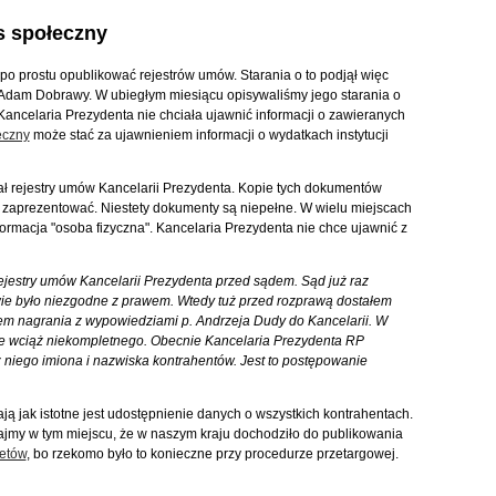
s społeczny
 po prostu opublikować rejestrów umów. Starania o to podjął więc
o Adam Dobrawy. W ubiegłym miesiącu opisywaliśmy jego starania o
Kancelaria Prezydenta nie chciała ujawnić informacji o zawieranych
łeczny
może stać za ujawnieniem informacji o wydatkach instytucji
ał rejestry umów Kancelarii Prezydenta. Kopie tych dokumentów
m zaprezentować. Niestety dokumenty są niepełne. W wielu miejscach
ormacja "osoba fizyczna". Kancelaria Prezydenta nie chce ujawnić z
estry umów Kancelarii Prezydenta przed sądem. Sąd już raz
awie było niezgodne z prawem. Wtedy tuż przed rozprawą dostałem
ałem nagrania z wypowiedziami p. Andrzeja Dudy do Kancelarii. W
ale wciąż niekompletnego. Obecnie Kancelaria Prezydenta RP
 niego imiona i nazwiska kontrahentów. Jest to postępowanie
ą jak istotne jest udostępnienie danych o wszystkich kontrahentach.
dajmy w tym miejscu, że w naszym kraju dochodziło do publikowania
etów
, bo rzekomo było to konieczne przy procedurze przetargowej.