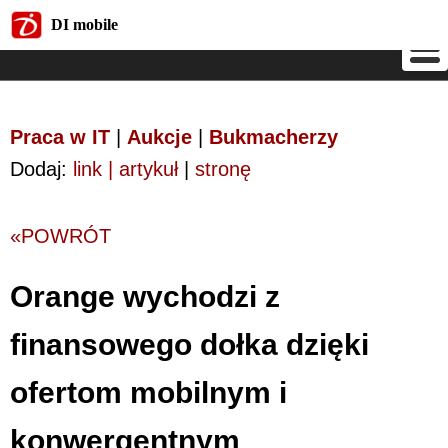
DI mobile
DI mobile
Praca w IT
|
Aukcje
|
Bukmacherzy
Dodaj:
link | artykuł
|
stronę
«POWRÓT
Orange wychodzi z
finansowego dołka dzięki
ofertom mobilnym i
konwergentnym