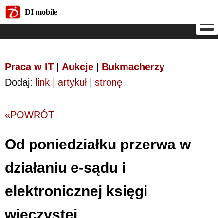
DI mobile
DI mobile
Praca w IT
|
Aukcje
|
Bukmacherzy
Dodaj:
link | artykuł
|
stronę
«POWRÓT
Od poniedziałku przerwa w
działaniu e-sądu i
elektronicznej księgi
wieczystej