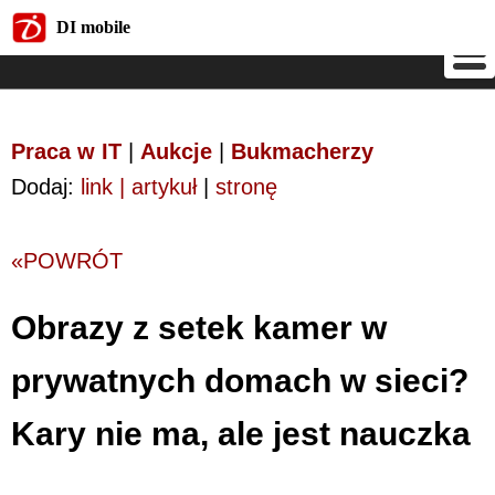
DI mobile
DI mobile
Praca w IT
|
Aukcje
|
Bukmacherzy
Dodaj:
link | artykuł
|
stronę
«POWRÓT
Obrazy z setek kamer w
prywatnych domach w sieci?
Kary nie ma, ale jest nauczka