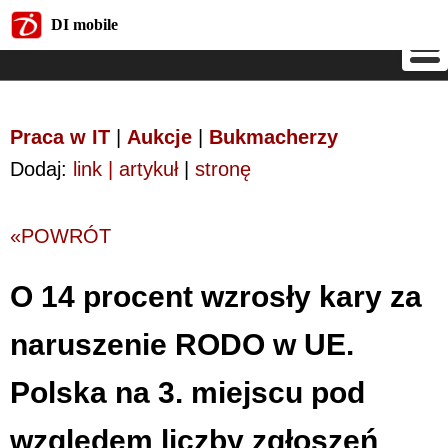
DI mobile
DI mobile
Praca w IT
|
Aukcje
|
Bukmacherzy
Dodaj:
link | artykuł
|
stronę
«POWRÓT
O 14 procent wzrosły kary za
naruszenie RODO w UE.
Polska na 3. miejscu pod
względem liczby zgłoszeń