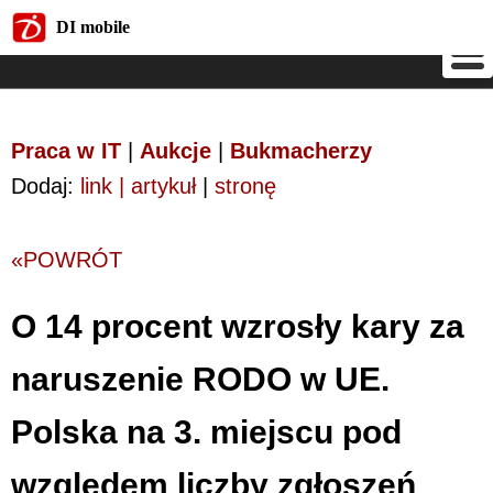
DI mobile
DI mobile
Praca w IT
|
Aukcje
|
Bukmacherzy
Dodaj:
link | artykuł
|
stronę
«POWRÓT
O 14 procent wzrosły kary za
naruszenie RODO w UE.
Polska na 3. miejscu pod
względem liczby zgłoszeń