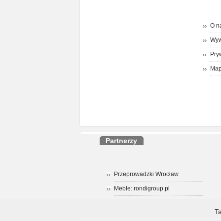
O n
Wyw
Pry
Map
Partnerzy
Przeprowadzki Wrocław
Meble: rondigroup.pl
T