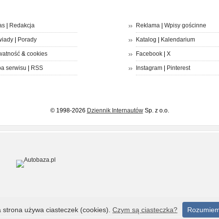
as
|
Redakcja
Reklama
|
Wpisy gościnne
iady
|
Porady
Katalog
|
Kalendarium
watność
&
cookies
Facebook
|
X
a serwisu
|
RSS
Instagram
|
Pinterest
© 1998-2026
Dziennik Internautów
Sp. z o.o.
a strona używa ciasteczek (cookies).
Czym są ciasteczka?
Rozumie