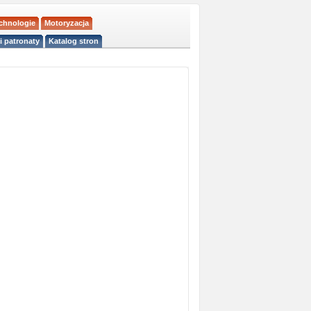
echnologie
Motoryzacja
i patronaty
Katalog stron