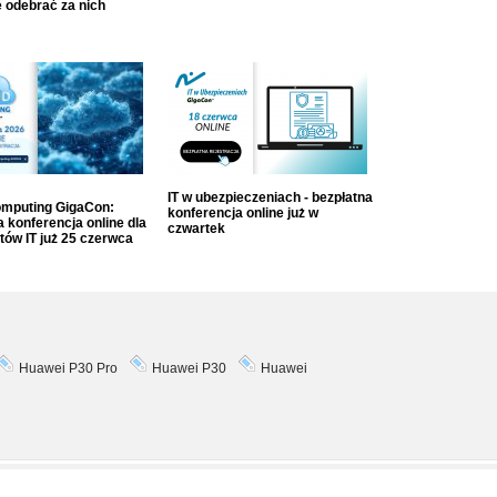
 odebrać za nich
IT w ubezpieczeniach - bezpłatna
mputing GigaCon:
konferencja online już w
 konferencja online dla
czwartek
tów IT już 25 czerwca
Huawei P30 Pro
Huawei P30
Huawei