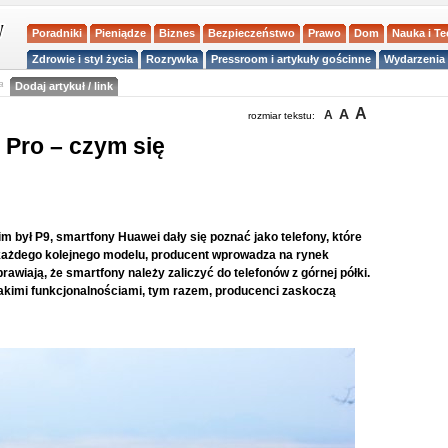
Poradniki
Pieniądze
Biznes
Bezpieczeństwo
Prawo
Dom
Nauka i T
Zdrowie i styl życia
Rozrywka
Pressroom i artykuły gościnne
Wydarzenia 
a
Dodaj artykuł / link
A
A
A
rozmiar tekstu:
 Pro – czym się
im był P9, smartfony Huawei dały się poznać jako telefony, które
każdego kolejnego modelu, producent wprowadza na rynek
rawiają, że smartfony należy zaliczyć do telefonów z górnej półki.
akimi funkcjonalnościami, tym razem, producenci zaskoczą