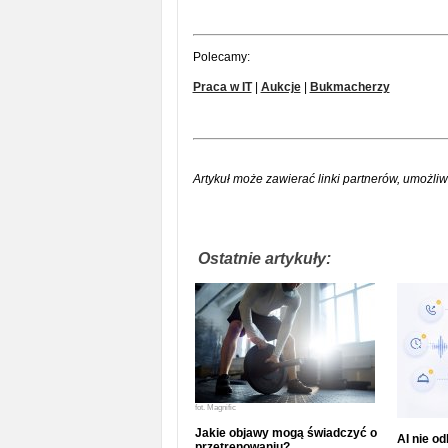
Polecamy:
Praca w IT
|
Aukcje
|
Bukmacherzy
Artykuł może zawierać linki partnerów, umożliw
Ostatnie artykuły:
fot.
Magnific
Jakie objawy mogą świadczyć o
AI nie o
przetrenowaniu?