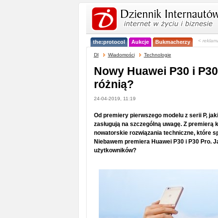
< reklam
the:protocol
Aukcje
Bukmacherzy
DI
Wiadomości
Technologie
Nowy Huawei P30 i P30
różnią?
24-04-2019, 11:19
Od premiery pierwszego modelu z serii P, jak
zasługują na szczególną uwagę. Z premierą 
nowatorskie rozwiązania techniczne, które sp
Niebawem premiera Huawei P30 i P30 Pro. J
użytkowników?