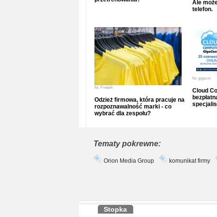
Ale może
telefon.
fot.
gigacon
fot.
Freepik
Cloud Co
bezpłatna
Odzież firmowa, która pracuje na
specjalis
rozpoznawalność marki - co
wybrać dla zespołu?
Tematy pokrewne:
Orion Media Group
komunikat firmy
Stopka