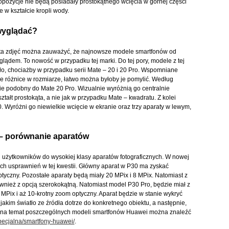
pozycje nie będą posiadały prostokątnego wcięcia w górnej części
e w kształcie kropli wody.
 wyglądać?
ta zdjęć można zauważyć, że najnowsze modele smartfonów od
lądem. To nowość w przypadku tej marki. Do tej pory, modele z tej
ło, chociażby w przypadku serii Mate – 20 i 20 Pro. Wspomniane
e różnice w rozmiarze, łatwo można byłoby je pomylić. Według
ie podobny do Mate 20 Pro. Wizualnie wyróżnią go centralnie
tałt prostokąta, a nie jak w przypadku Mate – kwadratu. Z kolei
. Wyróżni go niewielkie wcięcie w ekranie oraz trzy aparaty w lewym,
– porównanie aparatów
 użytkowników do wysokiej klasy aparatów fotograficznych. W nowej
ych usprawnień w tej kwestii. Główny aparat w P30 ma zyskać
ptyczny. Pozostałe aparaty będą miały 20 MPix i 8 MPix. Natomiast z
wnież z opcją szerokokątną. Natomiast model P30 Pro, będzie miał z
8 MPix i aż 10-krotny zoom optyczny. Aparat będzie w stanie wykryć
jakim światło ze źródła dotrze do konkretnego obiektu, a następnie,
cji na temat poszczególnych modeli smartfonów Huawei można znaleźć
specjalna/smartfony-huawei/
.