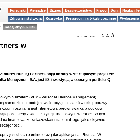
Poradniki
Pieniądze
Biznes
Bezpieczeństwo
Prawo
Dom
Nauka i T
Zdrowie i styl życia
Rozrywka
Pressroom i artykuły gościnne
Wydarzenia 
a
Dodaj artykuł / link
A
A
A
rozmiar tekstu:
rtners w
entures Hub, IQ Partners objął udziały w startupowym projekcie
ka Moneyzoom S.A. jest 53 inwestycją w obecnym portfelu IQ
omowym budżetem (PFM - Personal Finance Management).
hcą samodzielnie podejmować decyzje i działać w celu poprawy
eyzoom rozwijana jest internetowa porównywarka produktów
jlepsze oferty z wielu instytucji finansowych w Polsce. W tym
nia finansowa ze wskazówkami na temat tego, jak efektywnie
szczędności.
ny jest obecnie online oraz jako aplikacja na iPhone'a. W