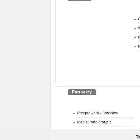
O
P
M
Partnerzy
Przeprowadzki Wrocław
Meble: rondigroup.pl
T