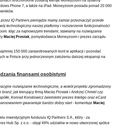
godniach uruchomione zostaną wersje Moneyzoom na systemy
ndows Phone 7, a także na iPad. Moneyzoom posiada ponad 20 000
owników.
przez IQ Partners pieniądze mamy zamiar przeznaczyć przede
wój technologiczny naszej platformy i rozszerzenie funkcjonalności
oom. Idąc za najnowszymi trendami, stawiamy na rozwiązania
zy
Maciej Prostak
, pomysłodawca Moneyzoom i prezes zarządu
jmniej 150 000 zarejestrowanych kont w aplikacji i pozostać
ch w Polsce przy jednoczesnym założeniu dalszej ekspansji na
ądzania finansami osobistymi
cyjne rozwiązanie technologiczne, a wokół projektu zgromadzony
branż, jak kierujący firmą Maciej Prostak i Andrzej Chmiel czy
półki, Konrad Korobowicz (wieloletni prezes Inteligo oraz eCard
inansowaniem gwarantuje bardzo dobry start
- komentuje
Maciej
u inwestycyjnym funduszu IQ Partners S.A., który - za
es Hub Sp. z o.o. - objął 49% udziałów w nowo utworzonej spółce