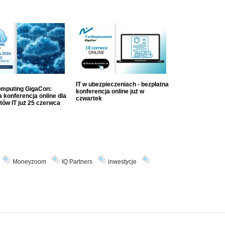
IT w ubezpieczeniach - bezpłatna
mputing GigaCon:
konferencja online już w
 konferencja online dla
czwartek
tów IT już 25 czerwca
Moneyzoom
IQ Partners
inwestycje