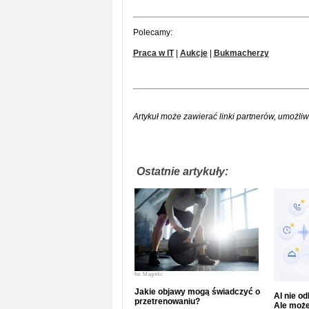
Polecamy:
Praca w IT
|
Aukcje
|
Bukmacherzy
Artykuł może zawierać linki partnerów, umożliw
Ostatnie artykuły:
fot.
Magnific
Jakie objawy mogą świadczyć o
AI nie o
przetrenowaniu?
Ale może