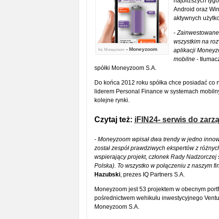
najbliższych ty
Android oraz Wi
aktywnych użytk
-
Zainwestowane 
wszystkim na roz
- Moneyzoom
aplikacji Moneyz
fot.
Moneyzoom
mobilne
- tłumac
spółki Moneyzoom S.A.
Do końca 2012 roku spółka chce posiadać co na
liderem Personal Finance w systemach mobilny
kolejne rynki.
Czytaj też:
iFIN24- serwis do zarz
-
Moneyzoom wpisał dwa trendy w jedno innowa
został zespół prawdziwych ekspertów z różnych 
wspierający projekt, członek Rady Nadzorczej s
Polska). To wszystko w połączeniu z naszym f
Hazubski
, prezes IQ Partners S.A.
Moneyzoom jest 53 projektem w obecnym portfel
pośrednictwem wehikułu inwestycyjnego Ventur
Moneyzoom S.A.