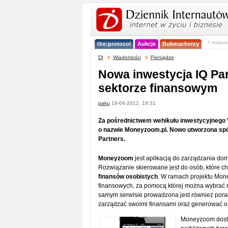
< reklam
the:protocol
Aukcje
Bukmacherzy
DI
Wiadomości
Pieniądze
Nowa inwestycja IQ Pa
sektorze finansowym
paku
18-04-2012, 19:31
Za pośrednictwem wehikułu inwestycyjnego V
o nazwie Moneyzoom.pl. Nowo utworzona spół
Partners.
Moneyzoom
jest aplikacją do zarządzania d
Rozwiązanie skierowane jest do osób, które c
finansów osobistych
. W ramach projektu Mon
finansowych, za pomocą której można wybrać na
samym serwisie prowadzona jest również porad
zarządzać swoimi finansami oraz generować o
Moneyzoom dostęp