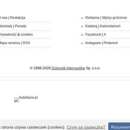
 nas
|
Redakcja
Reklama
|
Wpisy gościnne
Wywiady
|
Porady
Katalog
|
Kalendarium
rywatność
&
cookies
Facebook
|
X
apa serwisu
|
RSS
Instagram
|
Pinterest
© 1998-2026
Dziennik Internautów
Sp. z o.o.
a strona używa ciasteczek (cookies).
Czym są ciasteczka?
Rozumie