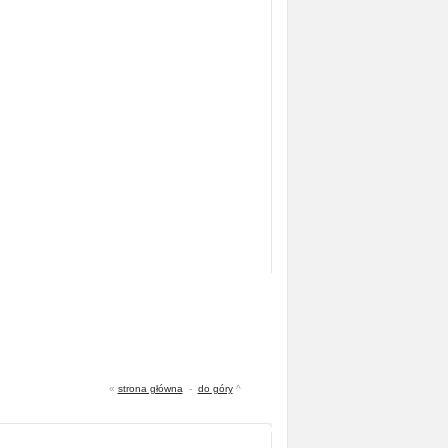
«
strona główna
-
do góry
^