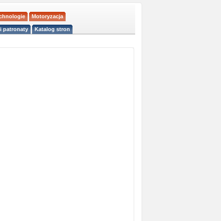
echnologie
Motoryzacja
i patronaty
Katalog stron