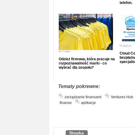
telefon.
fot.
gigacon
fot.
Freepik
Cloud Co
bezpłatna
Odzież firmowa, która pracuje na
specjalis
rozpoznawalność marki - co
wybrać dla zespołu?
Tematy pokrewne:
zarządzanie finansami
Ventures Hub
finanse
aplikacje
Stopka