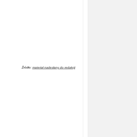
Źródło:
materiał nadesłany do redakcji