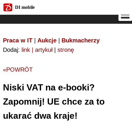
DI mobile
DI mobile
Praca w IT
|
Aukcje
|
Bukmacherzy
Dodaj:
link | artykuł
|
stronę
«POWRÓT
Niski VAT na e-booki?
Zapomnij! UE chce za to
ukarać dwa kraje!