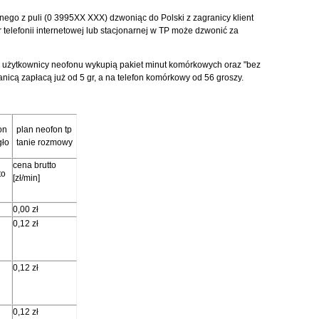
ego z puli (0 3995XX XXX) dzwoniąc do Polski z zagranicy klient
r telefonii internetowej lub stacjonarnej w TP może dzwonić za
 użytkownicy neofonu wykupią pakiet minut komórkowych oraz "bez
nicą zapłacą już od 5 gr, a na telefon komórkowy od 56 groszy.
on
plan neofon tp
gło
tanie rozmowy
cena brutto
to
[zł/min]
0,00 zł
0,12 zł
0,12 zł
0,12 zł