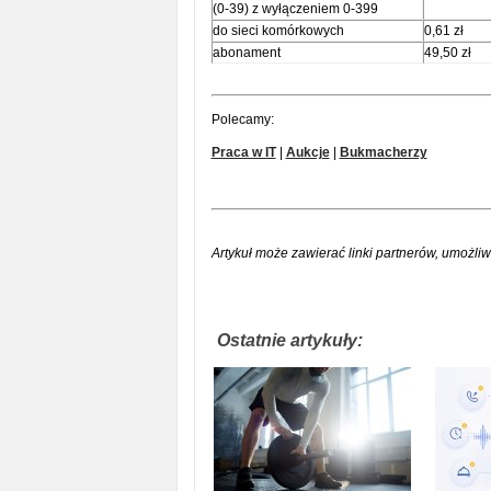
(0-39) z wyłączeniem 0-399
do sieci komórkowych
0,61 zł
abonament
49,50 zł
Polecamy:
Praca w IT
|
Aukcje
|
Bukmacherzy
Artykuł może zawierać linki partnerów, umożliw
Ostatnie artykuły: