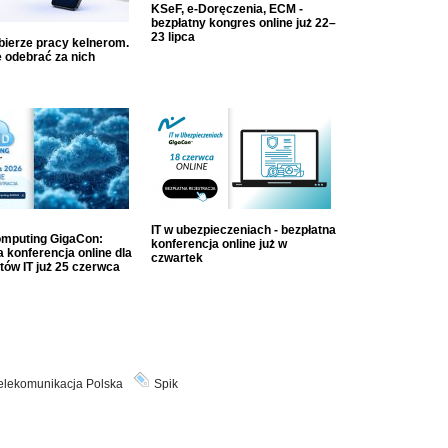
KSeF, e-Doręczenia, ECM -
bezpłatny kongres online już 22–
23 lipca
dbierze pracy kelnerom.
 odebrać za nich
IT w ubezpieczeniach - bezpłatna
mputing GigaCon:
konferencja online już w
 konferencja online dla
czwartek
tów IT już 25 czerwca
elekomunikacja Polska
Spik