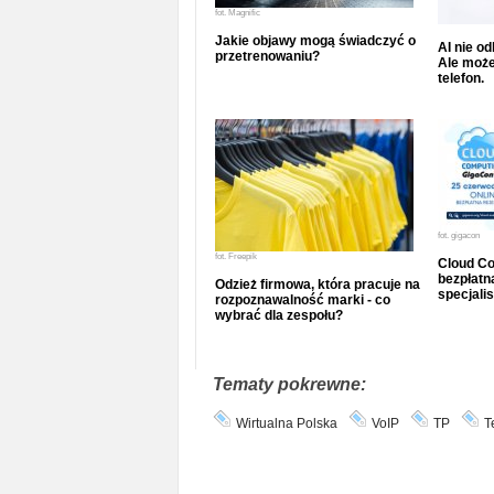
fot.
Magnific
Jakie objawy mogą świadczyć o
AI nie o
przetrenowaniu?
Ale może
telefon.
fot.
gigacon
fot.
Freepik
Cloud Co
bezpłatna
Odzież firmowa, która pracuje na
specjalis
rozpoznawalność marki - co
wybrać dla zespołu?
Tematy pokrewne:
Wirtualna Polska
VoIP
TP
T