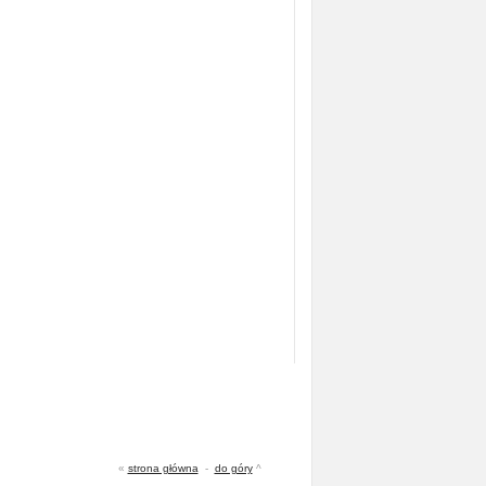
«
strona główna
-
do góry
^