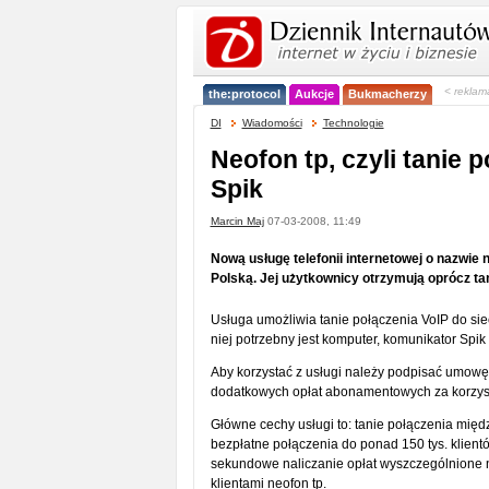
< reklam
the:protocol
Aukcje
Bukmacherzy
DI
Wiadomości
Technologie
Neofon tp, czyli tanie 
Spik
Marcin Maj
07-03-2008, 11:49
Nową usługę telefonii internetowej o nazwie
Polską. Jej użytkownicy otrzymują oprócz ta
Usługa umożliwia tanie połączenia VoIP do sie
niej potrzebny jest komputer, komunikator Spik
Aby korzystać z usługi należy podpisać umowę
dodatkowych opłat abonamentowych za korzyst
Główne cechy usługi to: tanie połączenia międz
bezpłatne połączenia do ponad 150 tys. klientów
sekundowe naliczanie opłat wyszczególnione 
klientami neofon tp.