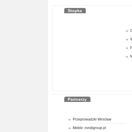
Stopka
O
P
M
Partnerzy
Przeprowadzki Wrocław
Meble: rondigroup.pl