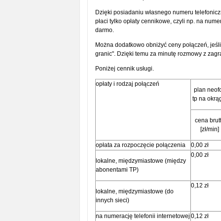
Dzięki posiadaniu własnego numeru telefoniczn
płaci tylko opłaty cennikowe, czyli np. na nume
darmo.
Można dodatkowo obniżyć ceny połączeń, jeśli
granic". Dzięki temu za minutę rozmowy z zagra
Poniżej cennik usługi.
opłaty i rodzaj połączeń
plan neof
tp na okrą
cena brut
[zł/min]
opłata za rozpoczęcie połączenia
0,00 zł
0,00 zł
lokalne, międzymiastowe (między
abonentami TP)
0,12 zł
lokalne, międzymiastowe (do
innych sieci)
na numerację telefonii internetowej
0,12 zł