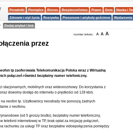
Poradniki
Pieniądze
Biznes
Bezpieczeństwo
Prawo
Dom
Nauka i T
Zdrowie i styl życia
Rozrywka
Pressroom i artykuły gościnne
Wydarzenia 
a
Dodaj artykuł / link
A
A
A
rozmiar tekstu:
połączenia przez
 neofon tp zaoferowała Telekomunikacja Polska wraz z Wirtualną
nich połączeń również bezpłatny numer telefoniczny.
ci stacjonarnych, mobilnych oraz wideorozmowy. Do korzystania z
 oraz dowolny dostęp do internetu o prędkości od 128 kb/s.
 na neofon tp. Użytkownicy neostrady nie ponoszą żadnych
anie z neofonu.
ynarodowe (od 5 groszy brutto), bezpłatny numer telefoniczny,
 telefonii internetowej w TP, brak opłat za inicjację połączeń,
na rachunku za usługi TP oraz bezpłatne vidoepołączenia pomiędzy