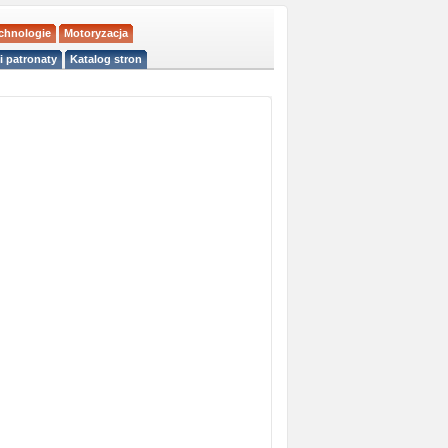
echnologie
Motoryzacja
i patronaty
Katalog stron