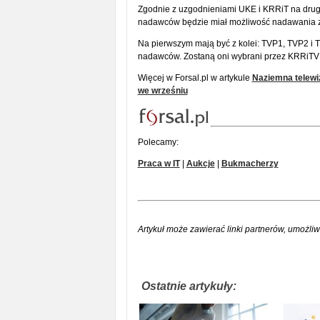
Zgodnie z uzgodnieniami UKE i KRRiT na dru
nadawców będzie miał możliwość nadawania z
Na pierwszym mają być z kolei: TVP1, TVP2 i 
nadawców. Zostaną oni wybrani przez KRRiTV w
Więcej w Forsal.pl w artykule
Naziemna telewi
we wrześniu
Polecamy:
Praca w IT
|
Aukcje
|
Bukmacherzy
Artykuł może zawierać linki partnerów, umożliw
Ostatnie artykuły: