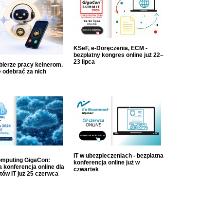
KSeF, e-Doręczenia, ECM -
bezpłatny kongres online już 22–
23 lipca
dbierze pracy kelnerom.
 odebrać za nich
IT w ubezpieczeniach - bezpłatna
mputing GigaCon:
konferencja online już w
 konferencja online dla
czwartek
tów IT już 25 czerwca