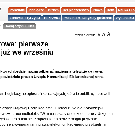
Poradniki
Pieniądze
Biznes
Bezpieczeństwo
Prawo
Dom
Nauka i T
Zdrowie i styl życia
Rozrywka
Pressroom i artykuły gościnne
Wydarzenia 
a
Dodaj artykuł / link
A
A
A
rozmiar tekstu:
rowa: pierwsze
już we wrześniu
 których będzie można odbierać naziemną telewizję cyfrową,
 powiedziała prezes Urzędu Komunikacji Elektronicznej Anna
 Legislacyjne ogłoszeń koncesyjnych, która to publikacja pozwoli
czący Krajowej Rady Radiofonii i Telewizji Witold Kołodziejski
rwszy i drugi multipleks. "W maju zostały one uzgodnione z Urzędem
eżyńska. Po publikacji Krajowa Rada będzie mogła przyznać
godnie z wymaganiami prawa telekomunikacyjnego przydzieli im