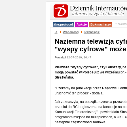
< reklam
the:protocol
Aukcje
Bukmacherzy
DI
Wiadomości
Technologie
Naziemna telewizja cyf
"wyspy cyfrowe" może 
Forsal.pl
12-07-2010, 10:47
Pierwsze "wyspy cyfrowe", czyli obszary, na
mogą powstać w Polsce już we wrześniu br. -
Streżyńska.
"Czekamy na publikację przez Rządowe Centrum
uruchomić ten proces" - dodała.
Jak zaznaczyła, na początku czerwca przewodni
przesłał do RCL ogłoszenia na koncesje na pie
Komunikacji Elektronicznej" - powiedziała Str
programom miejsca na multipleksach, a UKE z
następnie częstotliwości radiowe.