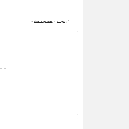
«
strona główna
-
do góry
^