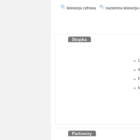
telewizja cyfrowa
naziemna telewizja 
Stopka
O
P
M
Partnerzy