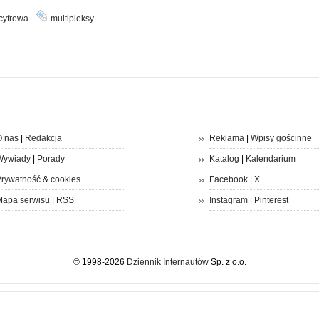
cyfrowa
multipleksy
 nas
|
Redakcja
Reklama
|
Wpisy gościnne
Wywiady
|
Porady
Katalog
|
Kalendarium
rywatność
&
cookies
Facebook
|
X
apa serwisu
|
RSS
Instagram
|
Pinterest
© 1998-2026
Dziennik Internautów
Sp. z o.o.