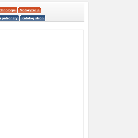
echnologie
Motoryzacja
i patronaty
Katalog stron