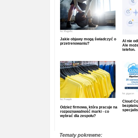
fot.
Magnific
Jakie objawy mogą świadczyć o
AI nie o
przetrenowaniu?
Ale może
telefon.
fot.
gigacon
fot.
Freepik
Cloud Co
bezpłatna
Odzież firmowa, która pracuje na
specjalis
rozpoznawalność marki - co
wybrać dla zespołu?
Tematy pokrewne: