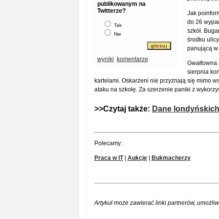
publikowanym na
Twitterze?
Jak poinfor
do 26 wypad
Tak
szkół. Buga
Nie
środku ulicy
panującą w 
wyniki
komentarze
Gwałtowna 
sierpnia kon
kartelami. Oskarżeni nie przyznają się mimo wsz
ataku na szkołę. Za szerzenie paniki z wykorz
>>Czytaj także:
Dane londyńskich 
Polecamy:
Praca w IT
|
Aukcje
|
Bukmacherzy
Artykuł może zawierać linki partnerów, umożliw