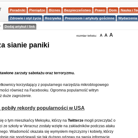
Poradniki
Pieniądze
Biznes
Bezpieczeństwo
Prawo
Dom
Nauka i T
Zdrowie i styl życia
Rozrywka
Pressroom i artykuły gościnne
Wydarzenia 
a
Dodaj artykuł / link
A
A
A
rozmiar tekstu:
a sianie paniki
tawione zarzuty sabotażu oraz terroryzmu.
żytkownicy korzystający z popularnego narzędzia mikroblogowego
mości również na Facebooku. Ogromna popularność witryn
ż duże zagrożenie.
k pobiły rekordy popularności w USA
się o tym mieszkańcy Meksyku, którzy na
Twitterze
mogli przeczytać o
eci ze szkoły w Veracruz zostały wzięte na zakładników podczas ataku
znego. Wiadomość okazała się wymysłem mężczyzny i kobiety, którzy
nie nie spodziewali się tak dużego odzewu na swoją informację.