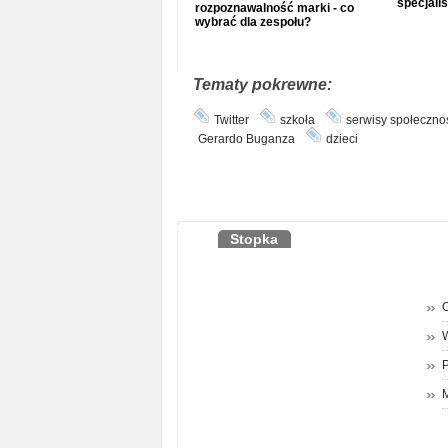
specjalis
rozpoznawalność marki - co
wybrać dla zespołu?
Tematy pokrewne:
Twitter
szkoła
serwisy społeczno
Gerardo Buganza
dzieci
Stopka
O
P
M