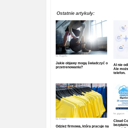
Ostatnie artykuły:
fot.
Magnific
Jakie objawy mogą świadczyć o
AI nie o
przetrenowaniu?
Ale może
telefon.
fot.
gigacon
fot.
Freepik
Cloud Co
bezpłatna
Odzież firmowa, która pracuje na