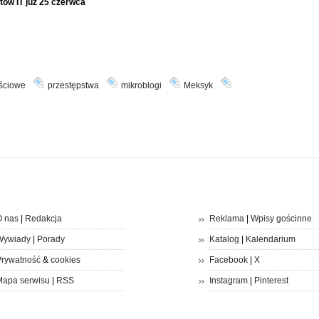
tów IT już 25 czerwca
ściowe
przestępstwa
mikroblogi
Meksyk
 nas
|
Redakcja
Reklama
|
Wpisy gościnne
Wywiady
|
Porady
Katalog
|
Kalendarium
rywatność
&
cookies
Facebook
|
X
apa serwisu
|
RSS
Instagram
|
Pinterest