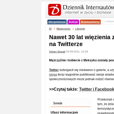
< reklam
the:protocol
Aukcje
Bukmacherzy
DI
Wiadomości
Lifestyle
Nawet 30 lat więzienia z
na Twitterze
Adrian Nowak
05-09-2011, 14:26
Mężczyźnie i kobiecie z Meksyku zostały pos
Twitter
wzbogacił się niedawno o galerie, a u
mogą
teraz wygodnie publikować swoje wiado
społecznościowych może jednak rodzić równie
>>Czytaj także:
Twitter i Faceboo
Przekonali 
Sonda
tym, że dzi
terrorystyc
Ufasz informacjom
prawdopodob