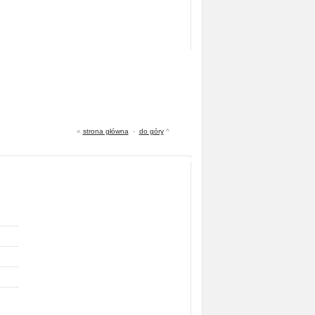
«
strona główna
-
do góry
^