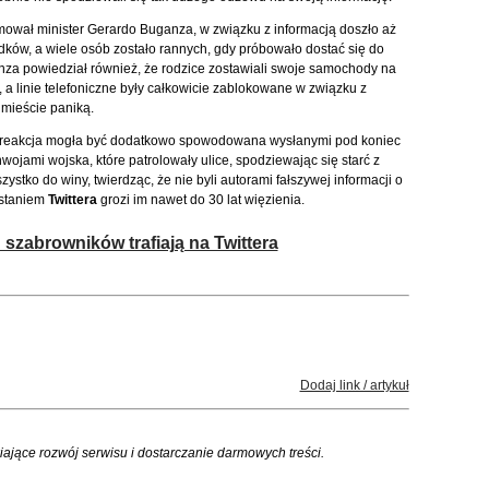
mował minister Gerardo Buganza, w związku z informacją doszło aż
ków, a wiele osób zostało rannych, gdy próbowało dostać się do
nza powiedział również, że rodzice zostawiali swoje samochody na
, a linie telefoniczne były całkowicie zablokowane w związku z
mieście paniką.
reakcja mogła być dodatkowo spowodowana wysłanymi pod koniec
wojami wojska, które patrolowały ulice, spodziewając się starć z
ystko do winy, twierdząc, że nie byli autorami fałszywej informacji o
ystaniem
Twittera
grozi im nawet do 30 lat więzienia.
szabrowników trafiają na Twittera
Dodaj link / artykuł
iające rozwój serwisu i dostarczanie darmowych treści.