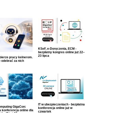
KSeF, e-Doręczenia, ECM -
bezpłatny kongres online już 22–
23 lipca
dbierze pracy kelnerom.
 odebrać za nich
IT w ubezpieczeniach - bezpłatna
mputing GigaCon:
konferencja online już w
 konferencja online dla
czwartek