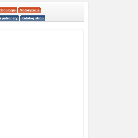
echnologie
Motoryzacja
i patronaty
Katalog stron