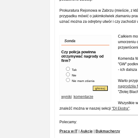
Prokuratura Rejonowa w Zabrzu (mieście, z kt
przypadku mówić o jakimkolwiek złamaniu praw
uznać można za odrębny utwór i czy zachodzi 
Całkiem moż
Sonda
umorzeniu d
przywróceni
Czy policja powinna
otrzymywać nagrody od
Komenda Woj
firm?
"GW" podkre
- ich dalsza
Tak
Nie
Warto przyp
Nie mam zdania
nagrodziła 
"Złotej Blac
wyniki
komentarze
Wszystkie w
znaleźć można w naszej sekcji
"DI Ekstra"
.
Polecamy:
Praca w IT
|
Aukcje
|
Bukmacherzy