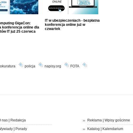
IT w ubezpieczeniach - bezpłatna
mputing GigaCon:
konferencja online już w
 konferencja online dla
czwartek
tów IT już 25 czerwca
okuratura
policja
napisy.org
FOTA
 nas
|
Redakcja
Reklama
|
Wpisy gościnne
Wywiady
|
Porady
Katalog
|
Kalendarium