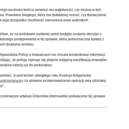
órego pochodzi twórca serwisu) ma wątpliwości, czy można w tym
a. Powołano biegłego, który ma dokładniej ocenić, czy tłumaczenie
w jego przypadku możliwość naruszenia praw autorskich.
liwe, że na podstawie wydanej opinii podjęta zostanie decyzja o
alszego postępowania w tej sprawie, która jednoznaczna byłaby z
em działania serwisu.
ewódzka Policji w Katowicach nie chciała komentować informacji
ślając, że policja zajmuje się jedynie wstępną weryfikacją dowodów
 analiza należy już do prokuratury.
omnieć, iż pod koniec ubiegłego roku Koalicja Antypiracka
funkcjonariuszy
za sprawne przeprowadzenie operacji swą odznaką
hy".
cześniejsze artykuły Dziennika Internautów poświęcone tej sprawie