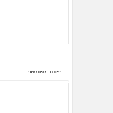
«
strona główna
-
do góry
^