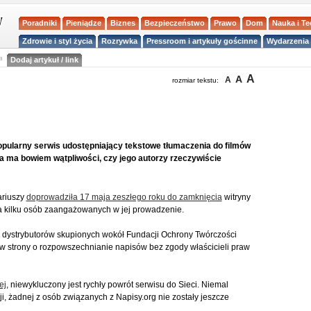
Poradniki
Pieniądze
Biznes
Bezpieczeństwo
Prawo
Dom
Nauka i T
Zdrowie i styl życia
Rozrywka
Pressroom i artykuły gościnne
Wydarzenia 
a
Dodaj artykuł / link
A
A
A
rozmiar tekstu:
opularny serwis udostępniający tekstowe tłumaczenia do filmów
a ma bowiem wątpliwości, czy jego autorzy rzeczywiście
ariuszy
doprowadziła 17 maja zeszłego roku do zamknięcia
witryny
ia kilku osób zaangażowanych w jej prowadzenie.
 dystrybutorów skupionych wokół Fundacji Ochrony Twórczości
ów strony o rozpowszechnianie napisów bez zgody właścicieli praw
ej
, niewykluczony jest rychły powrót serwisu do Sieci. Niemal
, żadnej z osób związanych z Napisy.org nie zostały jeszcze