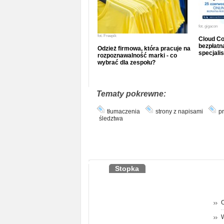
fot.
gigacon
fot.
Freepik
Cloud Co
bezpłatna
Odzież firmowa, która pracuje na
specjalis
rozpoznawalność marki - co
wybrać dla zespołu?
Tematy pokrewne:
tłumaczenia
strony z napisami
pr
śledztwa
Stopka
O