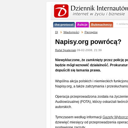
< reklam
the:protocol
Aukcje
Bukmacherzy
DI
Wiadomości
Pieniądze
Napisy.org powrócą?
Rafał Spaleniak
09-02-2008, 21:39
Niewykluczone, że zamknięty przez policję p
będzie mógł wznowić działalność. Prokuratur
dopuścili się łamania prawa.
Wspólna akcja polskich i niemieckich funkcjon
Napisy.org, a także zatrzymania i przesłuchan
Operacja przeprowadzona została na życzenie
Audiowizualnej (FOTA), którzy oskarżali twórc
autorskich.
Tymczasem według informacji
Gazety Wyborcz
dziewięć miesięcy od przeprowadzenia operacji
postawione zarzuty.