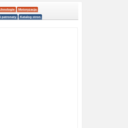
echnologie
Motoryzacja
i patronaty
Katalog stron