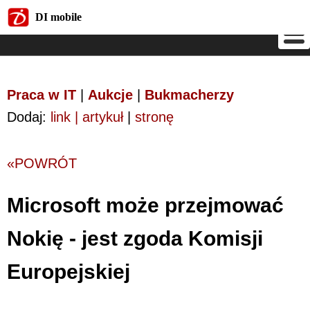
DI mobile
DI mobile
Praca w IT
|
Aukcje
|
Bukmacherzy
Dodaj:
link | artykuł
|
stronę
«POWRÓT
Microsoft może przejmować
Nokię - jest zgoda Komisji
Europejskiej