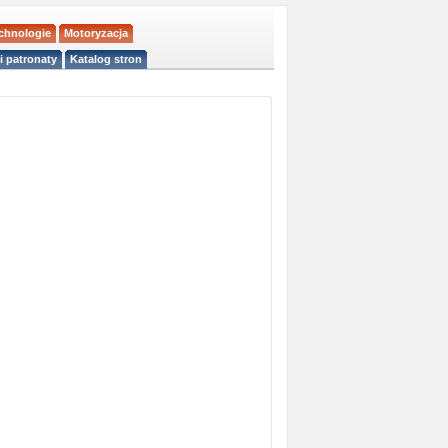
echnologie
Motoryzacja
i patronaty
Katalog stron