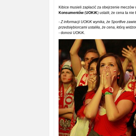
Kibice musieli zapłacić za obejrzenie meczów c
Konsumentów
(
UOKiK
) ustalił, że cena ta 
-
Z informacji UOKiK wynika, że Sportfive zaw
przedsiębiorcami ustaliła, że cena, którą widzo
- donosi UOKiK.