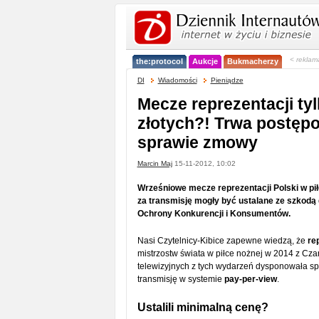
< reklam
the:protocol
Aukcje
Bukmacherzy
DI
Wiadomości
Pieniądze
Mecze reprezentacji tyl
złotych?! Trwa postęp
sprawie zmowy
Marcin Maj
15-11-2012, 10:02
Wrześniowe mecze reprezentacji Polski w pił
za transmisję mogły być ustalane ze szkodą 
Ochrony Konkurencji i Konsumentów.
Nasi Czytelnicy-Kibice zapewne wiedzą, że
re
mistrzostw świata w piłce nożnej w 2014 z Cza
telewizyjnych z tych wydarzeń dysponowała s
transmisję w systemie
pay-per-view
.
Ustalili minimalną cenę?