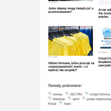
fot.
Magnific
Jakie objawy mogą świadczyć o
AI nie o
przetrenowaniu?
Ale może
telefon.
fot.
gigacon
fot.
Freepik
Cloud Co
bezpłatna
Odzież firmowa, która pracuje na
specjalis
rozpoznawalność marki - co
wybrać dla zespołu?
Tematy pokrewne:
zmowy
VECTRA
Urząd Ochrony 
telewizja
sport
prawo antymono
Polsat
Aster