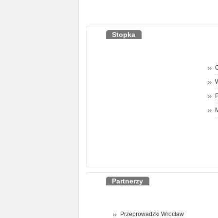
Stopka
O
P
M
Partnerzy
Przeprowadzki Wrocław