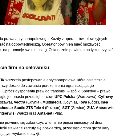
zenia prawa antymonopolowego. Każdy z operatorów telewizyjnych
ybrać najodpowiedniejszą. Operator powinien mieć możliwość
np. na promocję swoich usług. Ostatecznie powinien na tym korzystać
cie firm na celowniku
iK
wszczęła postępowanie antymonopolowe, które ostatecznie
e, czy doszło do zawarcia porozumienia ograniczającego
. Oprócz dysponenta praw do transmisji – spółki Sportfive – prawo
gło jedenastu przedsiębiorców:
UPC Polska
(Warszawa),
Cyfrowy
szawa),
Vectra
(Gdynia),
Multimedia
(Gdynia),
Toya
(Łódź),
Inea
chostar Studio ZTS Tele 4
(Poznań),
SGT
(Gliwice),
ZUA Antserwis
ntserwis
(Wałcz) oraz
Asta-net
(Piła).
e powinno się zakończyć w terminie pięciu miesięcy od dnia
Jeśli stawiane zarzuty się potwierdzą, przedsiębiorcom grożą kary
ającym wydanie decyzji.