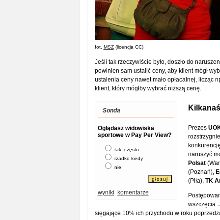
fot.
MSZ
(licencja CC)
Jeśli tak rzeczywiście było, doszło do narus
powinien sam ustalić ceny, aby klient mógł w
ustalenia ceny nawet mało opłacalnej, licząc 
klient, który mógłby wybrać niższą cenę.
Kilkanaś
Sonda
Prezes
UOK
Oglądasz widowiska
sportowe w Pay Per View?
rozstrzygni
konkurencję
tak, często
naruszyć mo
rzadko kiedy
Polsat
(War
nie
(Poznań),
E
(Piła),
TK A
wyniki
komentarze
Postępowani
wszczęcia. 
sięgające 10% ich przychodu w roku poprzedz