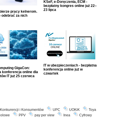
KSeF, e-Doręczenia, ECM -
bezpłatny kongres online już 22–
23 lipca
dbierze pracy kelnerom.
 odebrać za nich
IT w ubezpieczeniach - bezpłatna
mputing GigaCon:
konferencja online już w
 konferencja online dla
czwartek
tów IT już 25 czerwca
Konkurencji i Konsumentów
UPC
UOKiK
Toya
polowe
PPV
pay per view
Inea
Cyfrowy