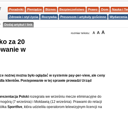
Poradniki
Pieniądze
Biznes
Bezpieczeństwo
Prawo
Dom
Nauka i T
Zdrowie i styl życia
Rozrywka
Pressroom i artykuły gościnne
Wydarzenia 
a
Dodaj artykuł / link
A
A
A
rozmiar tekstu:
ko za 20
owanie w
ce nożnej można było oglądać w systemie pay-per-view, ale ceny
dla klientów. Postępowanie w tej sprawie prowadzi Urząd
prezentacja Polski
rozegrała we wrześniu mecze eliminacyjne do
rnogórą (7 września) i Mołdawią (12 września). Prawami do relacji
półka
Sportfive
, która udzieliła operatorom telewizyjnym licencji na