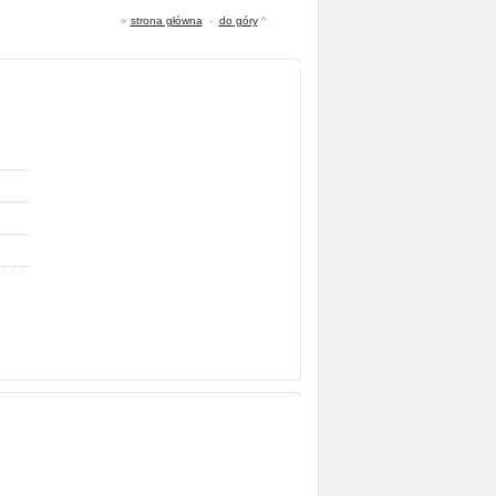
«
strona główna
-
do góry
^