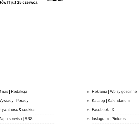
tów IT już 25 czerwca
 nas
|
Redakcja
Reklama
|
Wpisy gościnne
Wywiady
|
Porady
Katalog
|
Kalendarium
rywatność
&
cookies
Facebook
|
X
apa serwisu
|
RSS
Instagram
|
Pinterest