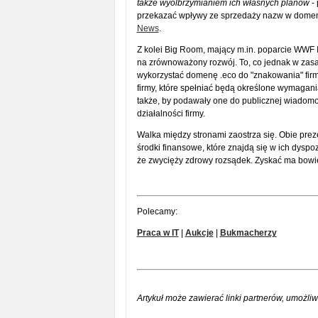
także wyolbrzymianiem ich własnych planów
- 
przekazać wpływy ze sprzedaży nazw w domenie
News
.
Z kolei Big Room, mający m.in. poparcie WWF I
na zrównoważony rozwój. To, co jednak w zasad
wykorzystać domenę .eco do "znakowania" firm,
firmy, które spełniać będą określone wymagan
także, by podawały one do publicznej wiadomo
działalności firmy.
Walka między stronami zaostrza się. Obie prez
środki finansowe, które znajdą się w ich dysp
że zwycięży zdrowy rozsądek. Zyskać ma bowi
Polecamy:
Praca w IT
|
Aukcje
|
Bukmacherzy
Artykuł może zawierać linki partnerów, umożliw