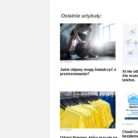
Ostatnie artykuły:
fot.
Magnific
Jakie objawy mogą świadczyć o
AI nie o
przetrenowaniu?
Ale może
telefon.
fot.
gigacon
fot.
Freepik
Cloud Co
bezpłatna
Odzież firmowa, która pracuje na