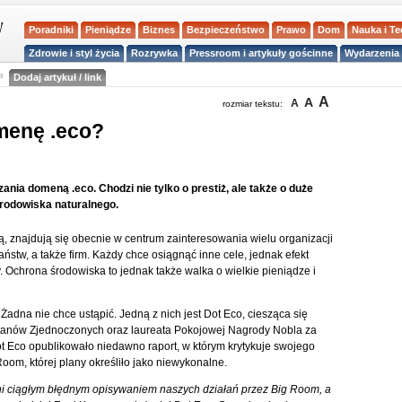
Poradniki
Pieniądze
Biznes
Bezpieczeństwo
Prawo
Dom
Nauka i T
Zdrowie i styl życia
Rozrywka
Pressroom i artykuły gościnne
Wydarzenia 
a
Dodaj artykuł / link
A
A
A
rozmiar tekstu:
menę .eco?
nia domeną .eco. Chodzi nie tylko o prestiż, ale także o duże
środowiska naturalnego.
, znajdują się obecnie w centrum zainteresowania wielu organizacji
tw, a także firm. Każdy chce osiągnąć inne cele, jednak efekt
chrona środowiska to jednak także walka o wielkie pieniądze i
Żadna nie chce ustąpić. Jedną z nich jest Dot Eco, ciesząca się
tanów Zjednoczonych oraz laureata Pokojowej Nagrody Nobla za
t Eco opublikowało niedawno raport, w którym krytykuje swojego
om, której plany określiło jako niewykonalne.
ni ciągłym błędnym opisywaniem naszych działań przez Big Room, a