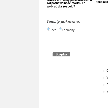
specjalis
rozpoznawalność marki - co
wybrać dla zespołu?
Tematy pokrewne:
eco
domeny
Stopka
O
P
M