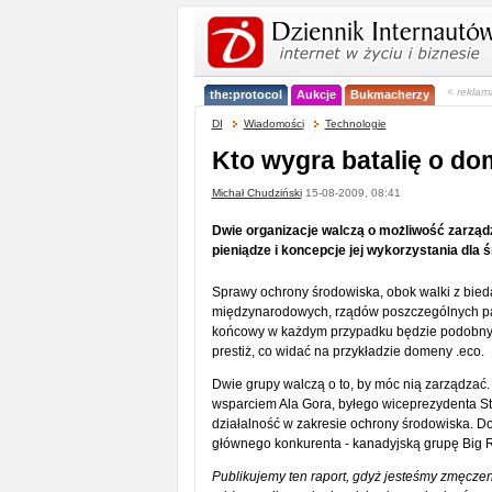
< reklam
the:protocol
Aukcje
Bukmacherzy
DI
Wiadomości
Technologie
Kto wygra batalię o do
Michał Chudziński
15-08-2009, 08:41
Dwie organizacje walczą o możliwość zarządza
pieniądze i koncepcje jej wykorzystania dla 
Sprawy ochrony środowiska, obok walki z biedą
międzynarodowych, rządów poszczególnych pańs
końcowy w każdym przypadku będzie podobny. O
prestiż, co widać na przykładzie domeny .eco.
Dwie grupy walczą o to, by móc nią zarządzać. 
wsparciem Ala Gora, byłego wiceprezydenta S
działalność w zakresie ochrony środowiska. Do
głównego konkurenta - kanadyjską grupę Big Ro
Publikujemy ten raport, gdyż jesteśmy zmęcze