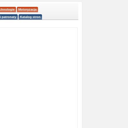
echnologie
Motoryzacja
i patronaty
Katalog stron