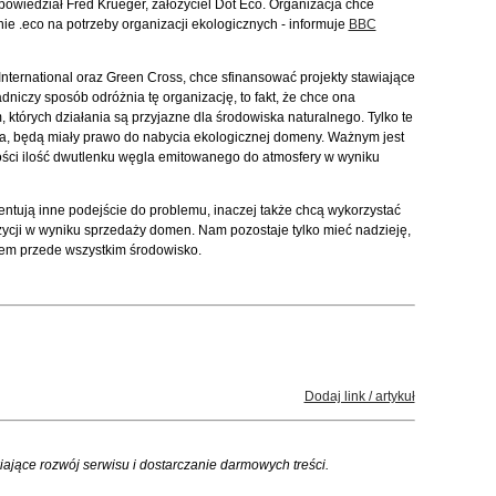
powiedział Fred Krueger, założyciel Dot Eco. Organizacja chce
 .eco na potrzeby organizacji ekologicznych - informuje
BBC
nternational oraz Green Cross, chce sfinansować projekty stawiające
niczy sposób odróżnia tę organizację, to fakt, że chce ona
 których działania są przyjazne dla środowiska naturalnego. Tylko te
ia, będą miały prawo do nabycia ekologicznej domeny. Ważnym jest
ści ilość dwutlenku węgla emitowanego do atmosfery w wyniku
entują inne podejście do problemu, inaczej także chcą wykorzystać
ozycji w wyniku sprzedaży domen. Nam pozostaje tylko mieć nadzieję,
em przede wszystkim środowisko.
Dodaj link / artykuł
iające rozwój serwisu i dostarczanie darmowych treści.