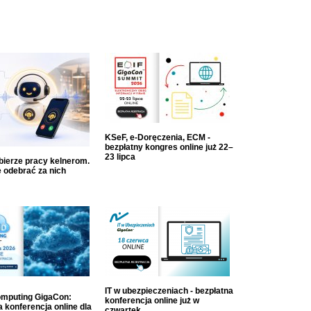
KSeF, e-Doręczenia, ECM -
bezpłatny kongres online już 22–
23 lipca
dbierze pracy kelnerom.
 odebrać za nich
IT w ubezpieczeniach - bezpłatna
mputing GigaCon:
konferencja online już w
 konferencja online dla
czwartek