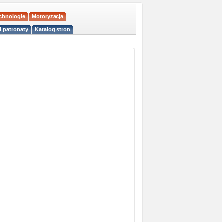
echnologie
Motoryzacja
i patronaty
Katalog stron