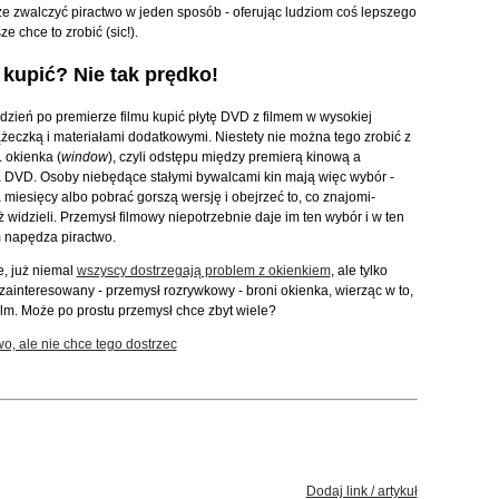
e zwalczyć piractwo w jeden sposób - oferując ludziom coś lepszego
e chce to zrobić (sic!).
kupić? Nie tak prędko!
 dzień po premierze filmu kupić płytę DVD z filmem w wysokiej
iążeczką i materiałami dodatkowymi. Niestety nie można tego zrobić z
 okienka (
window
), czyli odstępu między premierą kinową a
 DVD. Osoby niebędące stałymi bywalcami kin mają więc wybór -
 miesięcy albo pobrać gorszą wersję i obejrzeć to, co znajomi-
 widzieli. Przemysł filmowy niepotrzebnie daje im ten wybór i w ten
 napędza piractwo.
, już niemal
wszyscy dostrzegają problem z okienkiem
, ale tylko
 zainteresowany - przemysł rozrywkowy - broni okienka, wierząc w to,
film. Może po prostu przemysł chce zbyt wiele?
o, ale nie chce tego dostrzec
Dodaj link / artykuł