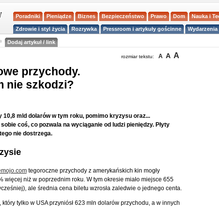
Poradniki
Pieniądze
Biznes
Bezpieczeństwo
Prawo
Dom
Nauka i T
Zdrowie i styl życia
Rozrywka
Pressroom i artykuły gościnne
Wydarzenia 
a
Dodaj artykuł / link
A
A
A
rozmiar tekstu:
owe przychody.
m nie szkodzi?
 10,8 mld dolarów w tym roku, pomimo kryzysu oraz...
sobie coś, co pozwala na wyciąganie od ludzi pieniędzy. Płyty
tego nie dostrzega.
zysie
emojo.com
tegoroczne przychody z amerykańskich kin mogły
% więcej niż w poprzednim roku. W tym okresie miało miejsce 655
cześniej), ale średnia cena biletu wzrosła zaledwie o jednego centa.
, który tylko w USA przyniósł 623 mln dolarów przychodu, a w innych