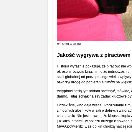
fot.
Greg O'Beirne
Jakość wygrywa z piractwem
Historia wyraźnie pokazuje, że piractwo nie wp
okresem rozwoju kina, mimo że jednocześnie roz
skali globalnej od początku tego wieku wpływy z
otworzył drogę do pobierania filmów na większ
Antypiraci będą tym faktom przeczyć, mówiąc,
darmo. Tutaj jednak należy zadać kluczowe pyt
Oczywiście, kino daje więcej. Podziwianie fi
z mocnych głośników w sali o dobrych walorach
chcą płacić. Nie jest prawdą, że kiepska kopia 
już kilka lat temu, w obliczu dużego kinowego
MPAA potwierdziły, że
do kin chodzą najczęście