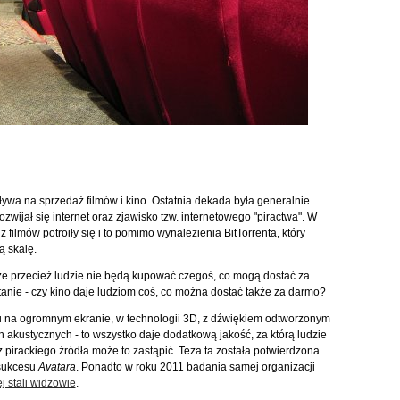
ływa na sprzedaż filmów i kino. Ostatnia dekada była generalnie
wijał się internet oraz zjawisko tzw. internetowego "piractwa". W
 filmów potroiły się i to pomimo wynalezienia BitTorrenta, który
ą skalę.
 że przecież ludzie nie będą kupować czegoś, co mogą dostać za
anie - czy kino daje ludziom coś, co można dostać także za darmo?
lmu na ogromnym ekranie, w technologii 3D, z dźwiękiem odtworzonym
 akustycznych - to wszystko daje dodatkową jakość, za którą ludzie
z pirackiego źródła może to zastąpić. Teza ta została potwierdzona
 sukcesu
Avatara
. Ponadto w roku 2011 badania samej organizacji
j stali widzowie
.