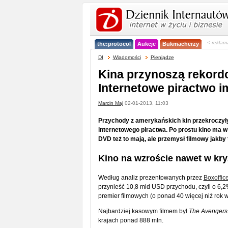
< reklam
the:protocol
Aukcje
Bukmacherzy
DI
Wiadomości
Pieniądze
Kina przynoszą rekord
Internetowe piractwo i
Marcin Maj
02-01-2013, 11:03
Przychody z amerykańskich kin przekroczyły
internetowego piractwa. Po prostu kino ma w 
DVD też to mają, ale przemysł filmowy jakby 
Kino na wzroście nawet w kry
Według analiz prezentowanych przez
Boxoffic
przynieść 10,8 mld USD przychodu, czyli o 6,2
premier filmowych (o ponad 40 więcej niż rok w
Najbardziej kasowym filmem był
The Avengers
krajach ponad 888 mln.