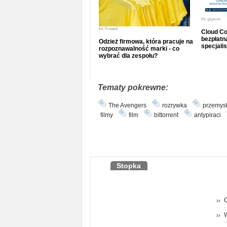
fot.
gigacon
fot.
Freepik
Cloud Co
bezpłatna
Odzież firmowa, która pracuje na
specjalis
rozpoznawalność marki - co
wybrać dla zespołu?
Tematy pokrewne:
The Avengers
rozrywka
przemys
filmy
film
bittorrent
antypiraci
Stopka
O