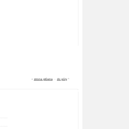
«
strona główna
-
do góry
^