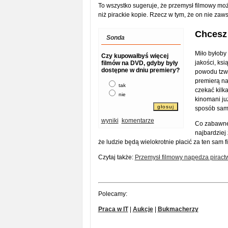
To wszystko sugeruje, że przemysł filmowy moż
niż pirackie kopie. Rzecz w tym, że on nie zawsz
Chcesz 
Sonda
Miło byłoby
Czy kupowałbyś więcej
jakości, ks
filmów na DVD, gdyby były
dostępne w dniu premiery?
powodu tzw.
premierą na
tak
czekać kilka
nie
kinomani już
sposób sam
wyniki
komentarze
Co zabawne
najbardziej
że ludzie będą wielokrotnie płacić za ten sam 
Czytaj także:
Przemysł filmowy napędza piractw
Polecamy:
Praca w IT
|
Aukcje
|
Bukmacherzy