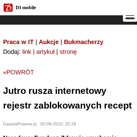
DI mobile
DI mobile
Praca w IT
|
Aukcje
|
Bukmacherzy
Dodaj:
link | artykuł
|
stronę
«POWRÓT
Jutro rusza internetowy
rejestr zablokowanych recept
GazetaPrawna.pl, 30-09-2010, 20:28