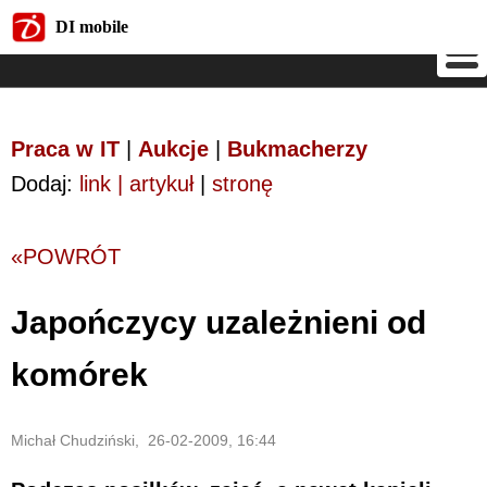
DI mobile
DI mobile
Praca w IT
|
Aukcje
|
Bukmacherzy
Dodaj:
link | artykuł
|
stronę
«POWRÓT
Japończycy uzależnieni od
komórek
Michał Chudziński, 26-02-2009, 16:44