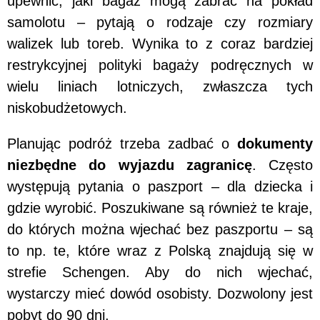
upewnić, jaki bagaż mogą zabrać na pokład
samolotu – pytają o rodzaje czy rozmiary
walizek lub toreb. Wynika to z coraz bardziej
restrykcyjnej polityki bagaży podręcznych w
wielu liniach lotniczych, zwłaszcza tych
niskobudżetowych.
Planując podróż trzeba zadbać o
dokumenty
niezbędne do wyjazdu zagranicę
. Często
występują pytania o paszport – dla dziecka i
gdzie wyrobić. Poszukiwane są również te kraje,
do których można wjechać bez paszportu – są
to np. te, które wraz z Polską znajdują się w
strefie Schengen. Aby do nich wjechać,
wystarczy mieć dowód osobisty. Dozwolony jest
pobyt do 90 dni.