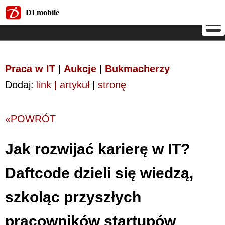
DI mobile
DI mobile
Praca w IT
|
Aukcje
|
Bukmacherzy
Dodaj:
link | artykuł
|
stronę
«POWRÓT
Jak rozwijać karierę w IT?
Daftcode dzieli się wiedzą,
szkoląc przyszłych
pracowników startupów