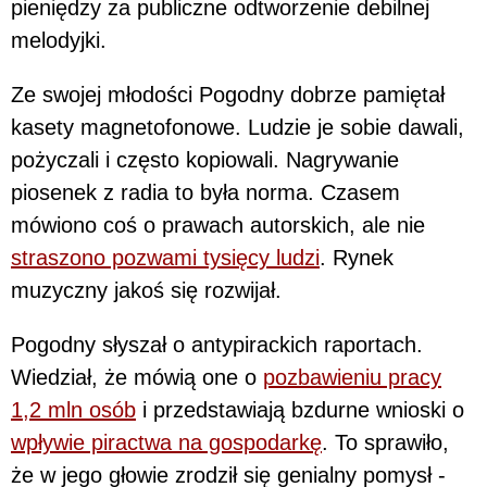
pieniędzy za publiczne odtworzenie debilnej
melodyjki.
Ze swojej młodości Pogodny dobrze pamiętał
kasety magnetofonowe. Ludzie je sobie dawali,
pożyczali i często kopiowali. Nagrywanie
piosenek z radia to była norma. Czasem
mówiono coś o prawach autorskich, ale nie
straszono pozwami tysięcy ludzi
. Rynek
muzyczny jakoś się rozwijał.
Pogodny słyszał o antypirackich raportach.
Wiedział, że mówią one o
pozbawieniu pracy
1,2 mln osób
i przedstawiają bzdurne wnioski o
wpływie piractwa na gospodarkę
. To sprawiło,
że w jego głowie zrodził się genialny pomysł -