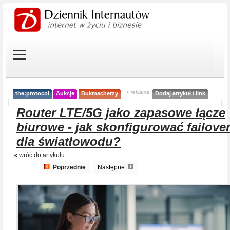
< reklama
the:protocol
Aukcje
Bukmacherzy
Dodaj artykuł / link
Router LTE/5G jako zapasowe łącze
biurowe - jak skonfigurować failove
dla światłowodu?
«
wróć do artykułu
Poprzednie
Następne