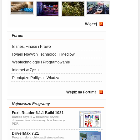
Więcej
Forum
Biznes, Finase i Prawo
Rynek Nowych Technologii i Mediów
Webtechnologie i Programowanie
Internet w Życiu
Pieniądze Polityka i Władza
Wejdź na Forum!
Najnowsze Programy
Foxit Reader 6.1.1 Build 1031
Bardzo szybki w działaniu czytnik
dokumentów stworzonych w formacje
PDF.
DriverMax 7.21
Program do archiwizacji sterowników.