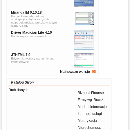
Miranda IM 0.10.18
Komunikator internetowy,
obsługujący chyba wszystkie
najpopularniejsze protokoły, w tym
Gadu-Gadu.
Driver Magician Lite 4.10
Kopia zapasowa sterowników.
JTHTML 7.9
Edytor ułatwiający tworzenie stron
internetowych
Najnowsze wersje
Katalog Stron
Brak danych
Biznes i Finanse
Firmy wg. Branż
Media i Informacje
Internet i usługi
Motoryzacja
Nieruchomości