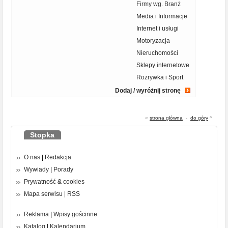
Firmy wg. Branż
Media i Informacje
Internet i usługi
Motoryzacja
Nieruchomości
Sklepy internetowe
Rozrywka i Sport
Dodaj / wyróżnij stronę
«
strona główna
-
do góry
^
Stopka
O nas
|
Redakcja
Wywiady
|
Porady
Prywatność
&
cookies
Mapa serwisu
|
RSS
Reklama
|
Wpisy gościnne
Katalog
|
Kalendarium