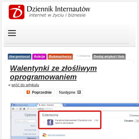
< reklama
the:protocol
Aukcje
Bukmacherzy
Dodaj artykuł / link
Walentynki ze złośliwym
oprogramowaniem
«
wróć do artykułu
Poprzednie
Następne