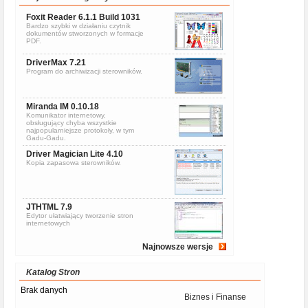
Foxit Reader 6.1.1 Build 1031
Bardzo szybki w działaniu czytnik
dokumentów stworzonych w formacje
PDF.
DriverMax 7.21
Program do archiwizacji sterowników.
Miranda IM 0.10.18
Komunikator internetowy,
obsługujący chyba wszystkie
najpopularniejsze protokoły, w tym
Gadu-Gadu.
Driver Magician Lite 4.10
Kopia zapasowa sterowników.
JTHTML 7.9
Edytor ułatwiający tworzenie stron
internetowych
Najnowsze wersje
Katalog Stron
Brak danych
Biznes i Finanse