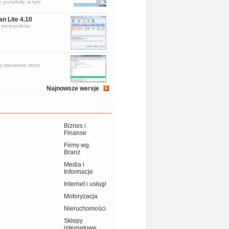
 protokoły, w tym
an Lite 4.10
sterowników.
y tworzenie stron
Najnowsze wersje
Biznes i
Finanse
Firmy wg.
Branż
Media i
Informacje
Internet i usługi
Motoryzacja
Nieruchomości
Sklepy
internetowe