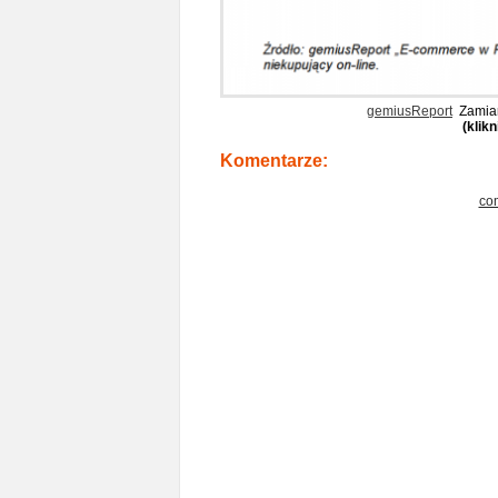
gemiusReport
Zamiar
(klik
Komentarze:
co