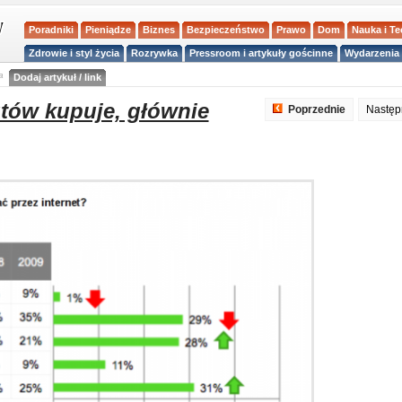
Poradniki
Pieniądze
Biznes
Bezpieczeństwo
Prawo
Dom
Nauka i T
Zdrowie i styl życia
Rozrywka
Pressroom i artykuły gościnne
Wydarzenia 
a
Dodaj artykuł / link
utów kupuje, głównie
Poprzednie
Nastę