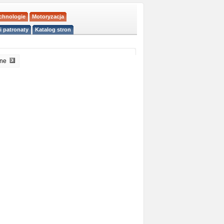
echnologie
Motoryzacja
i patronaty
Katalog stron
pne