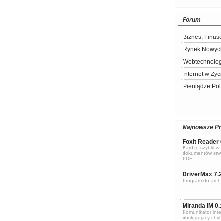
Forum
Biznes, Finas
Rynek Nowych
Webtechnolog
Internet w Życ
Pieniądze Pol
Najnowsze P
Foxit Reader 
Bardzo szybki w d
dokumentów stwo
PDF.
DriverMax 7.
Program do archi
Miranda IM 0.
Komunikator inte
obsługujący chyb