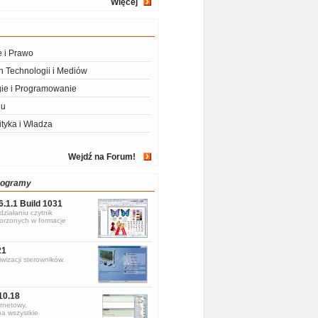
Więcej
e i Prawo
 Technologii i Mediów
ie i Programowanie
iu
ityka i Władza
Wejdź na Forum!
rogramy
6.1.1 Build 1031
ziałaniu czytnik
rzonych w formacje
21
wizacji sterowników.
10.18
rnetowy,
a wszystkie