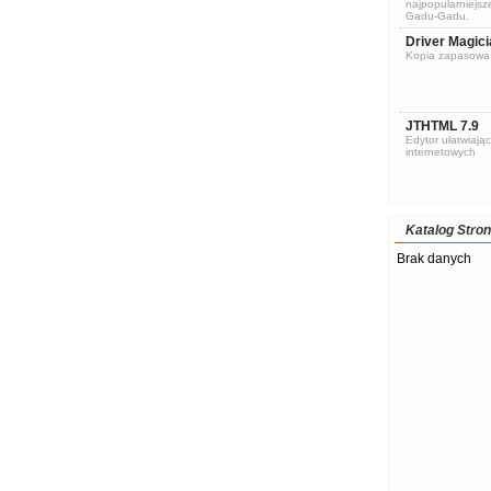
najpopularniejsze
Gadu-Gadu.
Driver Magici
Kopia zapasowa 
JTHTML 7.9
Edytor ułatwiając
internetowych
Katalog Stron
Brak danych