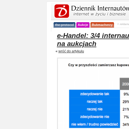
< reklam
the:protocol
Aukcje
Bukmacherzy
e-Handel: 3/4 interna
na aukcjach
«
wróć do artykułu