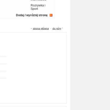
Rozrywka i
Sport
Dodaj / wyróżnij stronę
«
strona główna
-
do góry
^