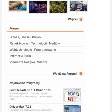
Więcej
Forum
Biznes, Finase i Prawo
Rynek Nowych Technologii i Mediów
Webtechnologie i Programowanie
Internet w Życiu
Pieniądze Polityka i Władza
Wejdź na Forum!
Najnowsze Programy
Foxit Reader 6.1.1 Build 1031
Bardzo szybki w działaniu czytnik
dokumentów stworzonych w formacje
PDF.
DriverMax 7.21
Program do archiwizacji sterowników.