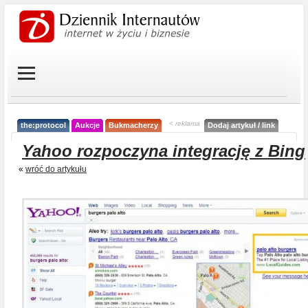
< reklama
the:protocol
Aukcje
Bukmacherzy
Dodaj artykuł / link
Yahoo rozpoczyna integrację z Bing
«
wróć do artykułu