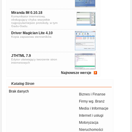
Miranda IM 0.10.18
Komunikator internetowy,
obsługujący chyba wszystkie
najpopularniejsze protokoły, w tym
Gadu-Gadu.
Driver Magician Lite 4.10
Kopia zapasowa sterowników.
JTHTML 7.9
Edytor ułatwiający tworzenie stron
internetowych
Najnowsze wersje
Katalog Stron
Brak danych
Biznes i Finanse
Firmy wg. Branż
Media i Informacje
Internet i usługi
Motoryzacja
Nieruchomości