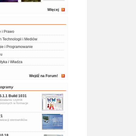
Więcej
e i Prawo
 Technologii i Mediów
ie i Programowanie
iu
ityka i Władza
Wejdź na Forum!
rogramy
6.1.1 Build 1031
ziałaniu czytnik
rzonych w formacje
21
wizacji sterowników.
10.18