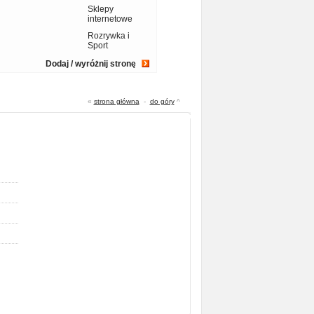
Sklepy
internetowe
Rozrywka i
Sport
Dodaj / wyróżnij stronę
«
strona główna
-
do góry
^