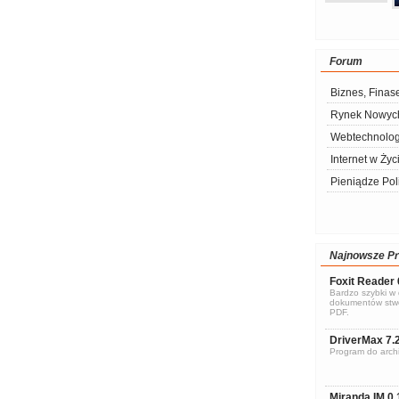
Forum
Biznes, Finas
Rynek Nowych
Webtechnolog
Internet w Życ
Pieniądze Pol
Najnowsze P
Foxit Reader 
Bardzo szybki w d
dokumentów stwo
PDF.
DriverMax 7.
Program do archi
Miranda IM 0.