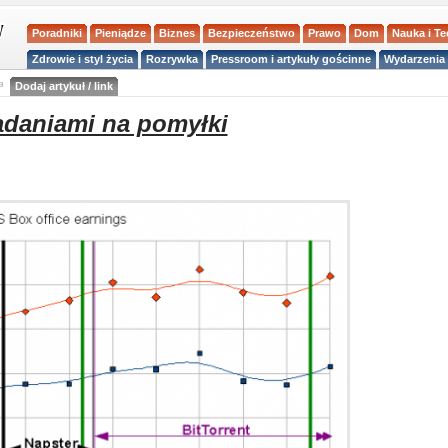
Poradniki
Pieniądze
Biznes
Bezpieczeństwo
Prawo
Dom
Nauka i T
Zdrowie i styl życia
Rozrywka
Pressroom i artykuły gościnne
Wydarzenia 
a
Dodaj artykuł / link
adaniami na pomyłki