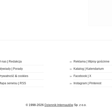
 nas
|
Redakcja
Reklama
|
Wpisy gościnne
Wywiady
|
Porady
Katalog
|
Kalendarium
rywatność
&
cookies
Facebook
|
X
apa serwisu
|
RSS
Instagram
|
Pinterest
© 1998-2026
Dziennik Internautów
Sp. z o.o.