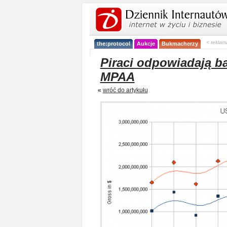
< reklam
the:protocol
Aukcje
Bukmacherzy
Piraci odpowiadają b
MPAA
«
wróć do artykułu