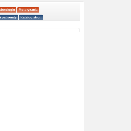
echnologie
Motoryzacja
i patronaty
Katalog stron