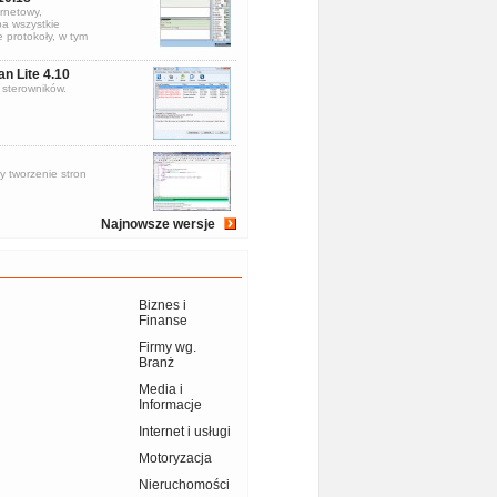
rnetowy,
a wszystkie
 protokoły, w tym
an Lite 4.10
sterowników.
y tworzenie stron
Najnowsze wersje
Biznes i
Finanse
Firmy wg.
Branż
Media i
Informacje
Internet i usługi
Motoryzacja
Nieruchomości