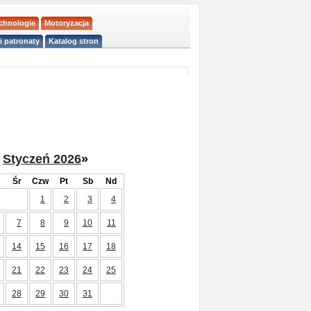
echnologie
Motoryzacja
i patronaty
Katalog stron
Styczeń 2026
»
Śr
Czw
Pt
Sb
Nd
1
2
3
4
7
8
9
10
11
14
15
16
17
18
21
22
23
24
25
28
29
30
31