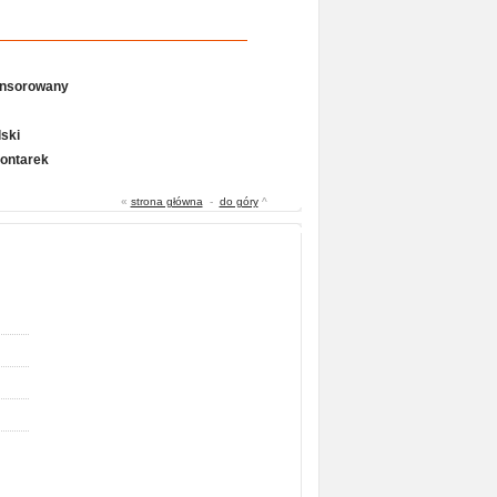
onsorowany
ski
Gontarek
«
strona główna
-
do góry
^