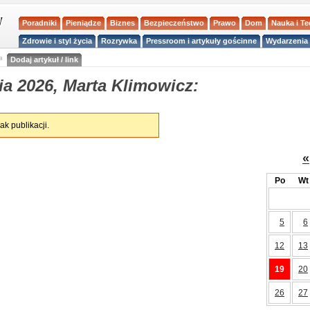
Poradniki
Pieniądze
Biznes
Bezpieczeństwo
Prawo
Dom
Nauka i T
Zdrowie i styl życia
Rozrywka
Pressroom i artykuły gościnne
Wydarzenia 
a
Dodaj artykuł / link
ia 2026, Marta Klimowicz:
ak publikacji.
«
Po
Wt
5
6
12
13
19
20
26
27