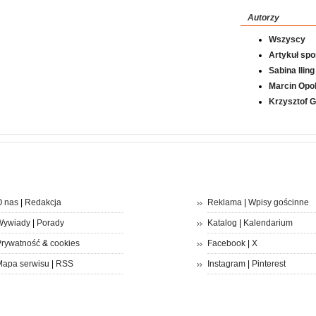
Autorzy
Wszyscy
Artykuł sp
Sabina Iling
Marcin Opol
Krzysztof 
 nas
|
Redakcja
Reklama
|
Wpisy gościnne
Wywiady
|
Porady
Katalog
|
Kalendarium
rywatność
&
cookies
Facebook
|
X
apa serwisu
|
RSS
Instagram
|
Pinterest