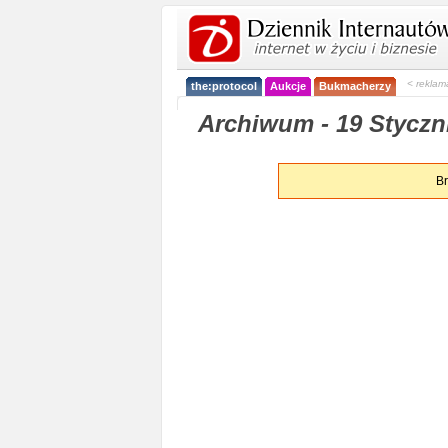
< reklam
the:protocol
Aukcje
Bukmacherzy
Archiwum - 19 Styczn
Br